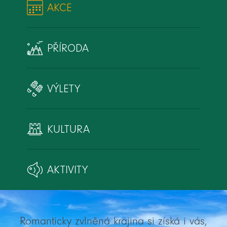
AKCE
PŘÍRODA
VÝLETY
KULTURA
AKTIVITY
Romanticky zvlněná krajina si získá i vás,