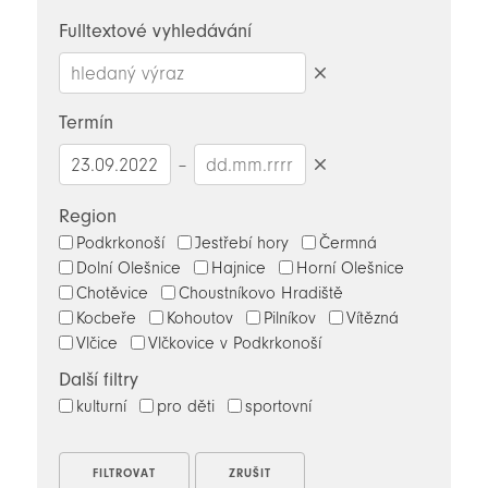
novinky
Fulltextové vyhledávání
Smazat
hledaný
Termín
výraz
–
Smazat
datumy
Region
Podkrkonoší
Jestřebí hory
Čermná
Dolní Olešnice
Hajnice
Horní Olešnice
Chotěvice
Choustníkovo Hradiště
Kocbeře
Kohoutov
Pilníkov
Vítězná
Vlčice
Vlčkovice v Podkrkonoší
Další filtry
kulturní
pro děti
sportovní