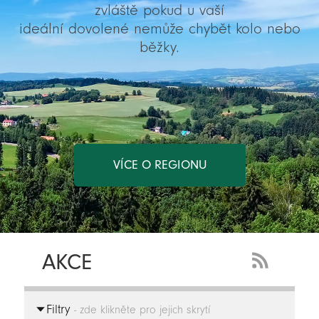
zvláště pokud u vaší
ideální dovolené nemůže chybět kolo nebo
běžky.
VÍCE O REGIONU
AKCE
RSS
Feed
Filtry
-
- zde klikněte pro jejich skrytí