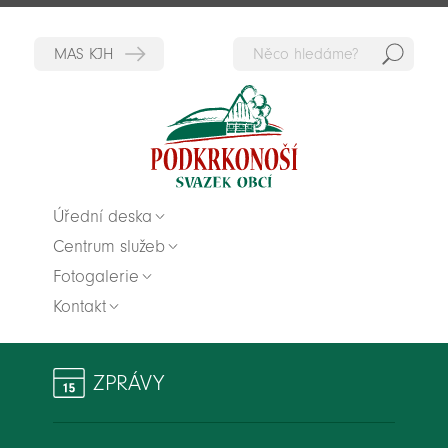
Hedat
Zpět na titulní stranu
Úřední deska
Centrum služeb
Fotogalerie
Kontakt
ZPRÁVY