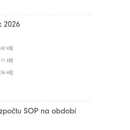
k 2026
142 kB]
111 kB]
136 kB]
ozpočtu SOP na období