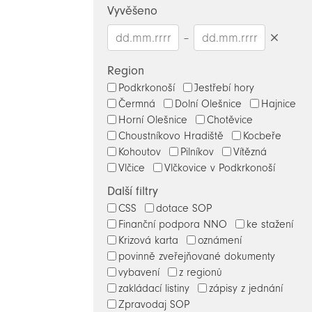
hledaný
Vyvěšeno
výraz
–
Smazat
datumy
Region
Podkrkonoší
Jestřebí hory
Čermná
Dolní Olešnice
Hajnice
Horní Olešnice
Chotěvice
Choustníkovo Hradiště
Kocbeře
Kohoutov
Pilníkov
Vítězná
Vlčice
Vlčkovice v Podkrkonoší
Další filtry
CSS
dotace SOP
Finanční podpora NNO
ke stažení
Krizová karta
oznámení
povinně zveřejňované dokumenty
vybavení
z regionů
zakládací listiny
zápisy z jednání
Zpravodaj SOP