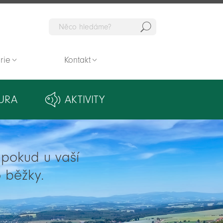
Hedat
rie
Kontakt
URA
AKTIVITY
ě pokud u vaší
 běžky.