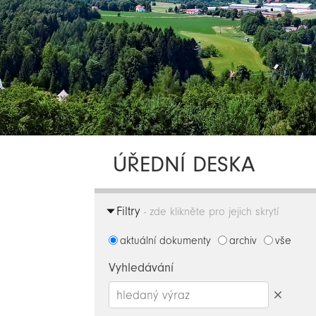
ÚŘEDNÍ DESKA
Filtry
- zde klikněte pro jejich skrytí
aktuální dokumenty
archiv
vše
Vyhledávání
Smazat