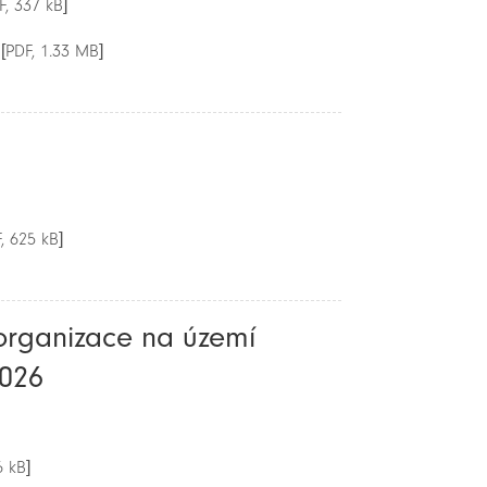
F, 337 kB]
[PDF, 1.33 MB]
, 625 kB]
organizace na území
2026
6 kB]