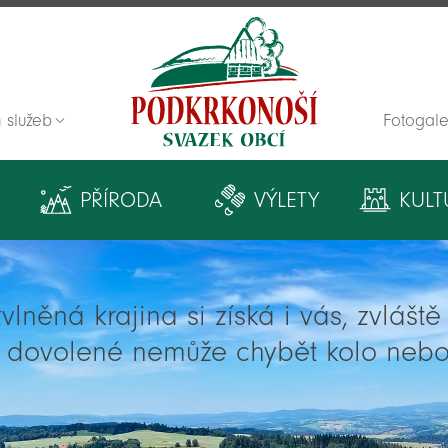
 služeb
Fotogale
Zpět na titulní stranu
PŘÍRODA
VÝLETY
KULT
lněná krajina si získá i vás, zvlášt
í dovolené nemůže chybět kolo nebo