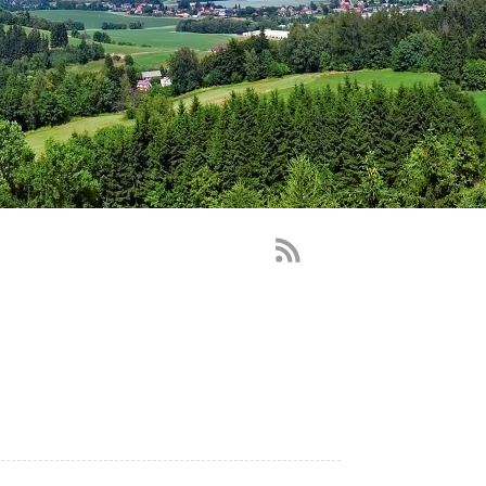
RSS
Feed
-
novinky