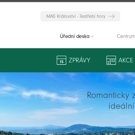
MAS Království - Jestřebí hory
Úřední deska
Centrum
ZPRÁVY
AKCE
Romanticky zv
ideáln