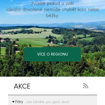
zvláště pokud u vaší
ideální dovolené nemůže chybět kolo nebo
běžky.
VÍCE O REGIONU
AKCE
RSS
Feed
Filtry
-
- zde klikněte pro jejich skrytí