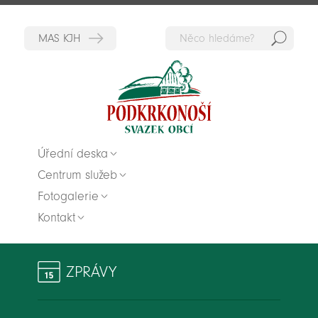
Hedat
Zpět na titulní stranu
Úřední deska
Centrum služeb
Fotogalerie
Kontakt
ZPRÁVY