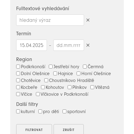
novinky
Fulltextové vyhledávání
Smazat
hledaný
Termín
výraz
–
Smazat
datumy
Region
Podkrkonoší
Jestřebí hory
Čermná
Dolní Olešnice
Hajnice
Horní Olešnice
Chotěvice
Choustníkovo Hradiště
Kocbeře
Kohoutov
Pilníkov
Vítězná
Vlčice
Vlčkovice v Podkrkonoší
Další filtry
kulturní
pro děti
sportovní