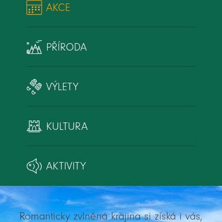
AKCE
PŘÍRODA
VÝLETY
KULTURA
AKTIVITY
Romanticky zvlněná krajina si získá i vás,