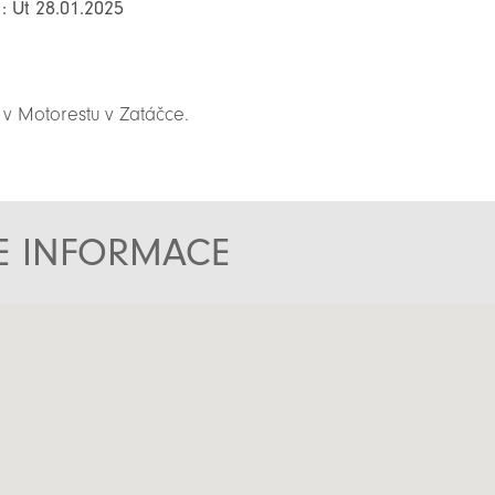
: Út 28.01.2025
 v Motorestu v Zatáčce.
TE INFORMACE