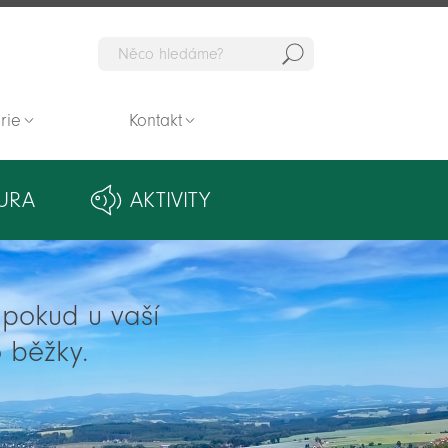
Hedat
rie
Kontakt
URA
AKTIVITY
ě pokud u vaší
 běžky.