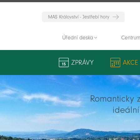
MAS Království - Jestřebí hory
Úřední deska
Centrum
ZPRÁVY
AKCE
Romanticky zv
ideáln