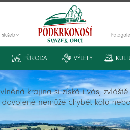
 služeb
Fotogale
Zpět na titulní stranu
PŘÍRODA
VÝLETY
KULT
lněná krajina si získá i vás, zvlášt
í dovolené nemůže chybět kolo nebo