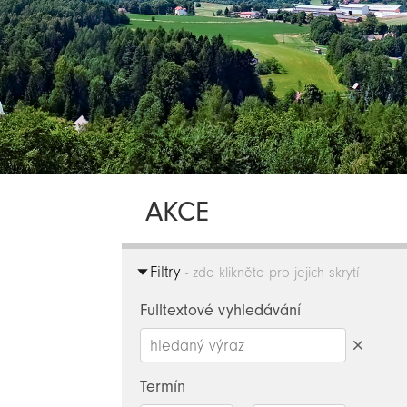
AKCE
Filtry
- zde klikněte pro jejich skrytí
Fulltextové vyhledávání
Smazat
hledaný
Termín
výraz