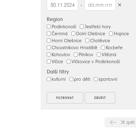
–
Smazat
datumy
Region
Podkrkonoší
Jestřebí hory
Čermná
Dolní Olešnice
Hajnice
Horní Olešnice
Chotěvice
Choustníkovo Hradiště
Kocbeře
Kohoutov
Pilníkov
Vítězná
Vlčice
Vlčkovice v Podkrkonoší
Další filtry
kulturní
pro děti
sportovní
Jít zpět