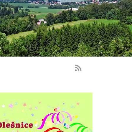
RSS
Feed
-
novinky