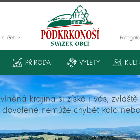
 služeb
Fotogale
Zpět na titulní stranu
PŘÍRODA
VÝLETY
KULT
lněná krajina si získá i vás, zvlášt
í dovolené nemůže chybět kolo nebo