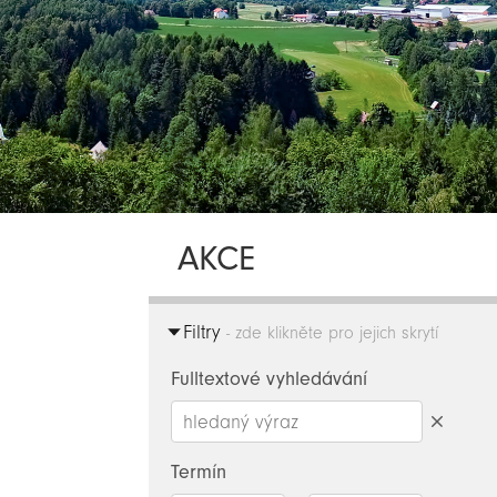
AKCE
Filtry
- zde klikněte pro jejich skrytí
Fulltextové vyhledávání
Smazat
hledaný
Termín
výraz