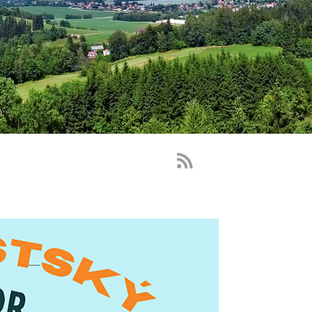
RSS
Feed
-
novinky