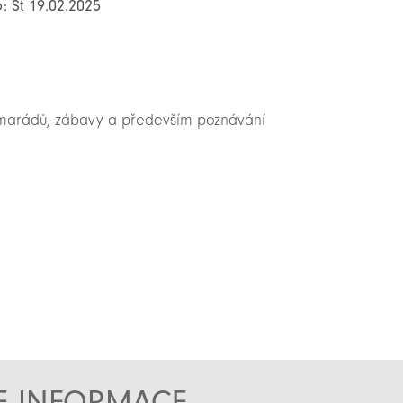
: St 19.02.2025
kamarádů, zábavy a především poznávání
TE INFORMACE