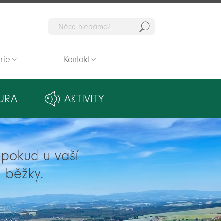
Hedat
rie
Kontakt
URA
AKTIVITY
ě pokud u vaší
 běžky.