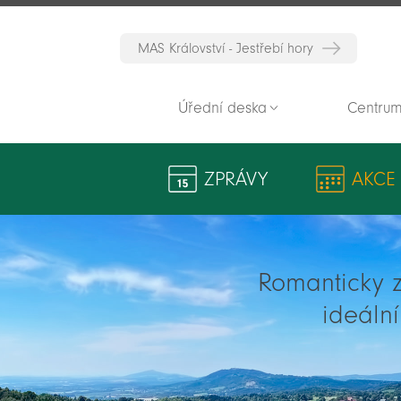
MAS Království - Jestřebí hory
Úřední deska
Centrum
ZPRÁVY
AKCE
Romanticky zv
ideáln