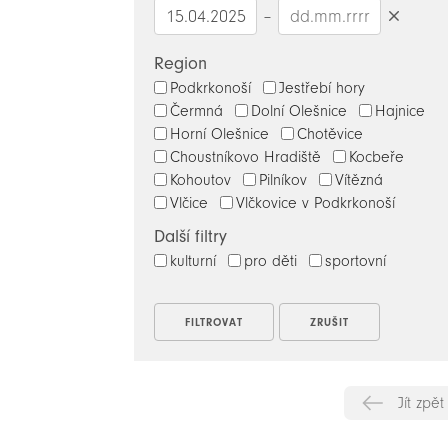
–
Smazat
datumy
Region
Podkrkonoší
Jestřebí hory
Čermná
Dolní Olešnice
Hajnice
Horní Olešnice
Chotěvice
Choustníkovo Hradiště
Kocbeře
Kohoutov
Pilníkov
Vítězná
Vlčice
Vlčkovice v Podkrkonoší
Další filtry
kulturní
pro děti
sportovní
Jít zpět