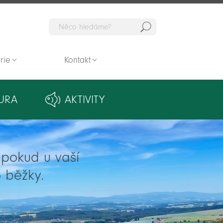
Hedat
rie
Kontakt
URA
AKTIVITY
ě pokud u vaší
 běžky.