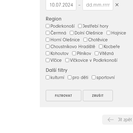
–
Smazat
datumy
Region
Podkrkonoší
Jestřebí hory
Čermná
Dolní Olešnice
Hajnice
Horní Olešnice
Chotěvice
Choustníkovo Hradiště
Kocbeře
Kohoutov
Pilníkov
Vítězná
Vlčice
Vlčkovice v Podkrkonoší
Další filtry
kulturní
pro děti
sportovní
Jít zpět