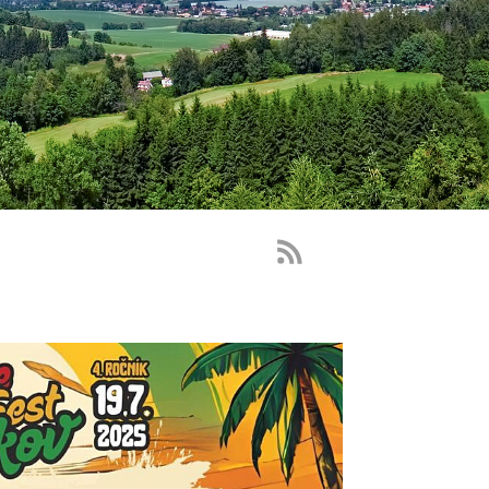
RSS
Feed
-
novinky