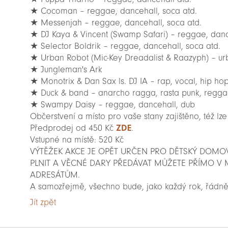
★ Cocoman – reggae, dancehall, soca atd.
★ Messenjah – reggae, dancehall, soca atd.
★ DJ Kaya & Vincent (Swamp Safari) – reggae, danc
★ Selector Boldrik – reggae, dancehall, soca atd.
★ Urban Robot (Mic-Key Dreadalist & Raazyph) – 
★ Jungleman's Ark
★ Monotrix & Dan Sax ls. DJ IA – rap, vocal, hip ho
★ Duck & band – anarcho ragga, rasta punk, regga
★ Swampy Daisy – reggae, dancehall, dub
Občerstvení a místo pro vaše stany zajištěno, též lze z
Předprodej od 450 Kč
ZDE
.
Vstupné na místě: 520 Kč
VÝTĚŽEK AKCE JE OPĚT URČEN PRO DĚTSKÝ DOMOV 
PLNIT A VĚCNÉ DARY PŘEDÁVAT MŮŽETE PŘÍMO V M
ADRESÁTŮM.
A samozřejmě, všechno bude, jako každý rok, řádn
Jít zpět