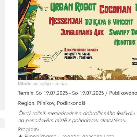
Klikněte pro zvětšení obrázku.
Termín: So 19.07.2025 - So 19.07.2025 / Publikováno
Region: Pilníkov, Podkrkonoší
Čtvrtý ročník mezinárodního dobročinného festivalu
na pohodovém místě s pohodovou atmosférou.
Program:
★ Puppa Yharno – reggae, dancehall atd.