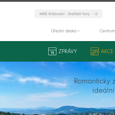
MAS Království - Jestřebí hory
Úřední deska
Centrum
ZPRÁVY
AKCE
Romanticky zv
ideáln