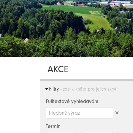
AKCE
Filtry
- zde klikněte pro jejich skrytí
Fulltextové vyhledávání
Smazat
hledaný
Termín
výraz