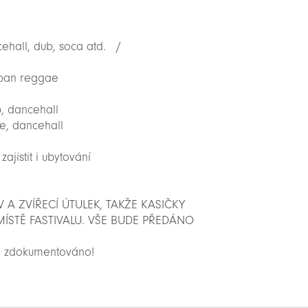
ehall, dub, soca atd. /
urban reggae
p, dancehall
e, dancehall
ajistit i ubytování
A ZVÍŘECÍ ÚTULEK, TAKŽE KASIČKY
ÍSTĚ FASTIVALU. VŠE BUDE PŘEDÁNO
ě zdokumentováno!