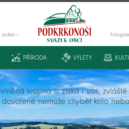
 služeb
Fotogale
Zpět na titulní stranu
PŘÍRODA
VÝLETY
KULT
lněná krajina si získá i vás, zvlášt
í dovolené nemůže chybět kolo nebo