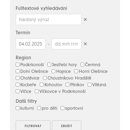
novinky
Fulltextové vyhledávání
Smazat
hledaný
Termín
výraz
–
Smazat
datumy
Region
Podkrkonoší
Jestřebí hory
Čermná
Dolní Olešnice
Hajnice
Horní Olešnice
Chotěvice
Choustníkovo Hradiště
Kocbeře
Kohoutov
Pilníkov
Vítězná
Vlčice
Vlčkovice v Podkrkonoší
Další filtry
kulturní
pro děti
sportovní