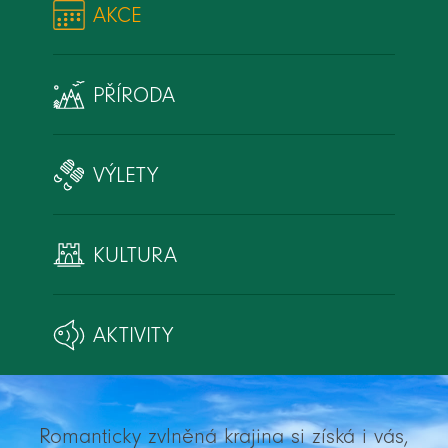
AKCE
PŘÍRODA
VÝLETY
KULTURA
AKTIVITY
Romanticky zvlněná krajina si získá i vás,