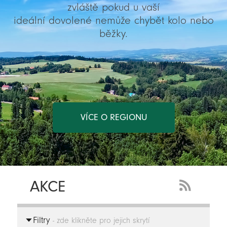
zvláště pokud u vaší
ideální dovolené nemůže chybět kolo nebo
běžky.
VÍCE O REGIONU
AKCE
RSS
Feed
Filtry
-
- zde klikněte pro jejich skrytí