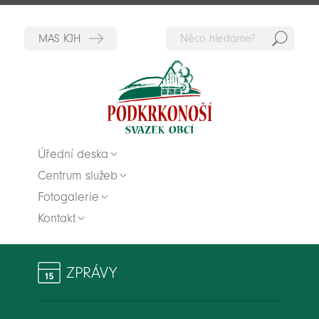
Hedat
Zpět na titulní stranu
Úřední deska
Centrum služeb
Fotogalerie
Kontakt
ZPRÁVY