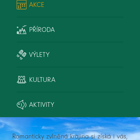
AKCE
PŘÍRODA
VÝLETY
KULTURA
AKTIVITY
Romanticky zvlněná krajina si získá i vás,