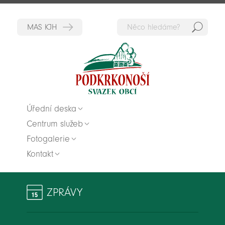
Hedat
Zpět na titulní stranu
Úřední deska
Centrum služeb
Fotogalerie
Kontakt
ZPRÁVY