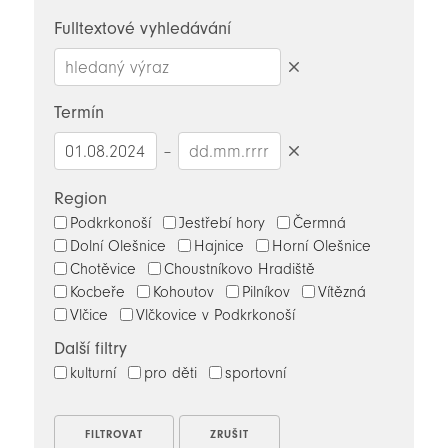
novinky
Fulltextové vyhledávání
Smazat
hledaný
Termín
výraz
–
Smazat
datumy
Region
Podkrkonoší
Jestřebí hory
Čermná
Dolní Olešnice
Hajnice
Horní Olešnice
Chotěvice
Choustníkovo Hradiště
Kocbeře
Kohoutov
Pilníkov
Vítězná
Vlčice
Vlčkovice v Podkrkonoší
Další filtry
kulturní
pro děti
sportovní