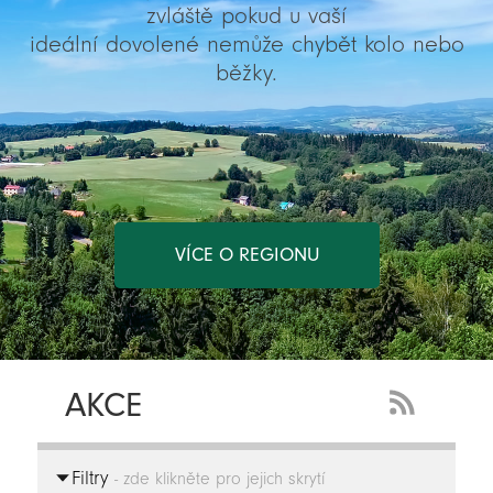
zvláště pokud u vaší
ideální dovolené nemůže chybět kolo nebo
běžky.
VÍCE O REGIONU
AKCE
RSS
Feed
Filtry
-
- zde klikněte pro jejich skrytí