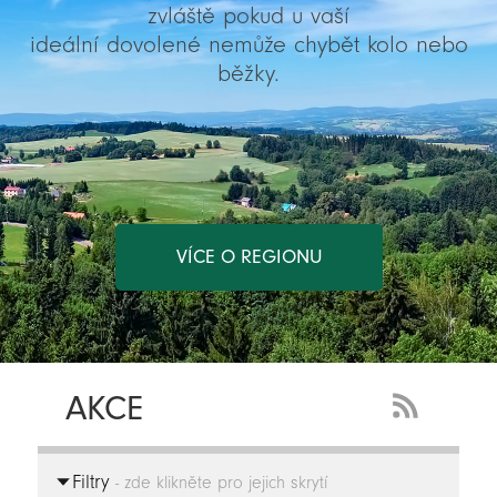
zvláště pokud u vaší
ideální dovolené nemůže chybět kolo nebo
běžky.
VÍCE O REGIONU
AKCE
RSS
Feed
Filtry
-
- zde klikněte pro jejich skrytí