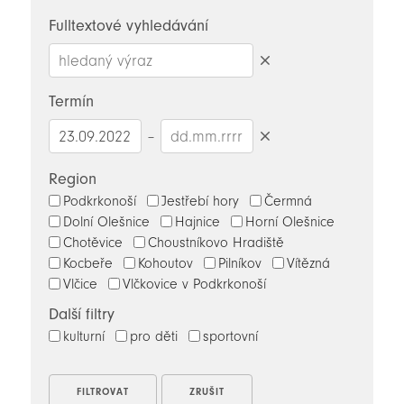
novinky
Fulltextové vyhledávání
Smazat
hledaný
Termín
výraz
–
Smazat
datumy
Region
Podkrkonoší
Jestřebí hory
Čermná
Dolní Olešnice
Hajnice
Horní Olešnice
Chotěvice
Choustníkovo Hradiště
Kocbeře
Kohoutov
Pilníkov
Vítězná
Vlčice
Vlčkovice v Podkrkonoší
Další filtry
kulturní
pro děti
sportovní