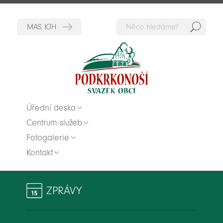
Hedat
Zpět na titulní stranu
Úřední deska
Centrum služeb
Fotogalerie
Kontakt
ZPRÁVY