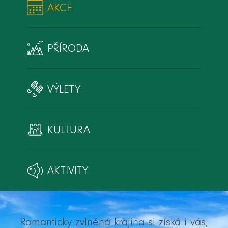
AKCE
PŘÍRODA
VÝLETY
KULTURA
AKTIVITY
Romanticky zvlněná krajina si získá i vás,