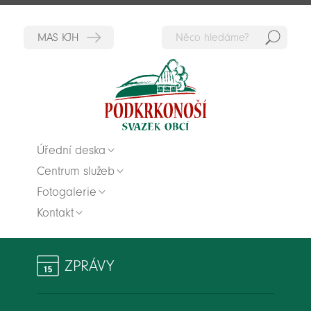
Hedat
Zpět na titulní stranu
Úřední deska
Centrum služeb
Fotogalerie
Kontakt
ZPRÁVY