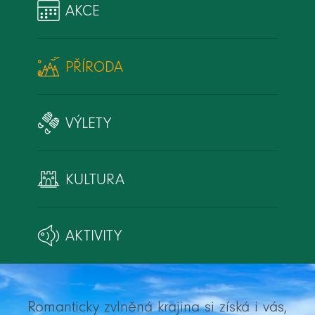
AKCE
PŘÍRODA
VÝLETY
KULTURA
AKTIVITY
Romanticky zvlněná krajina si získá i vás,