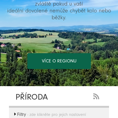
zvláště pokud u vaší
ideální dovolené nemůže chybět kolo nebo
běžky.
VÍCE O REGIONU
PŘÍRODA
RSS
Feed
Filtry
-
- zde klikněte pro jejich nastavení