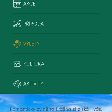
AKCE
PŘÍRODA
VÝLETY
KULTURA
AKTIVITY
Romanticky zvlněná krajina si získá i vás,