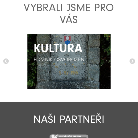
VYBRALI JSME PRO
VÁS
KULTURA
KULTURA
POMNÍK OSVOBOZENÍ
POMNÍK OSVOBOZENÍ
NAŠI PARTNEŘI