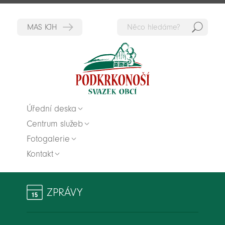
Hedat
Zpět na titulní stranu
Úřední deska
Centrum služeb
Fotogalerie
Kontakt
ZPRÁVY