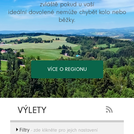
zvláště pokud u vaší
ideální dovolené nemůže chybět kolo nebo
běžky.
VÍCE O REGIONU
VÝLETY
RSS
Feed
Filtry
-
- zde klikněte pro jejich nastavení