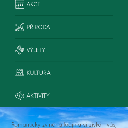
AKCE
PŘÍRODA
VÝLETY
KULTURA
AKTIVITY
Romanticky zvlněná krajina si získá i vás,