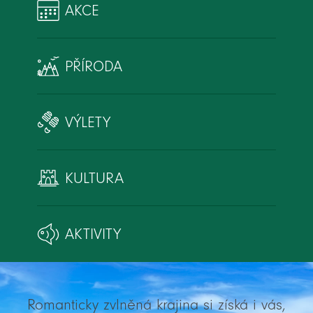
AKCE
PŘÍRODA
VÝLETY
KULTURA
AKTIVITY
Romanticky zvlněná krajina si získá i vás,