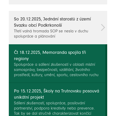
novinky
So 20.12.2025, Jednání starostů z území
Svazku obcí Podkrkonoší
Třetí valná hromada SOP se nesla v duchu
spolupráce a plánování
Čt 18.12.2025, Memoranda spojila tři
regiony
Spolupráce a sdílení zkušeností v oblasti místní
samosprávy, bezpečnosti, vzdělání, životního
prostředí, kultury, umění, sportu, cestovního ruchu
nebo energetiky – to jsou základní témata, která
jsou obsažena v memorandu, které mezi sebou
podepsali zástupci obcí z našeho regionu a
Po 15.12.2025, Školy na Trutnovsku posouvá
Ukrajiny.
unikátní projekt
Sdílení zkušeností, spolupráce, posilování
partnerství, podpora kreativity nebo prevence.
Tak by se dal stručně charakterizovat končící