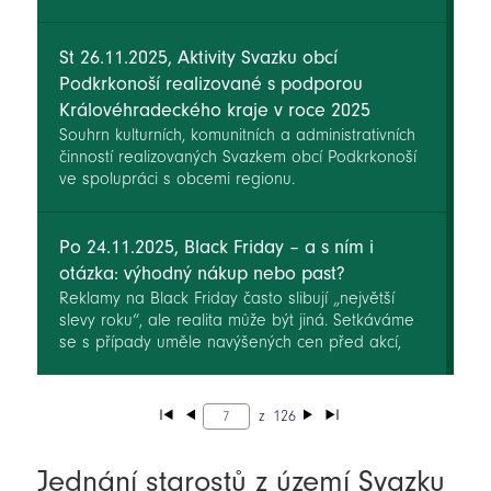
projekt na podporu vzdělávání Místní akční plán
(MAP) Trutnovsko IV. Jeho nositelem je Místní
akční skupina Království – Jestřebí hory, o.p.s.
St 26.11.2025, Aktivity Svazku obcí
Podkrkonoší realizované s podporou
Královéhradeckého kraje v roce 2025
Souhrn kulturních, komunitních a administrativních
činností realizovaných Svazkem obcí Podkrkonoší
ve spolupráci s obcemi regionu.
Po 24.11.2025, Black Friday – a s ním i
otázka: výhodný nákup nebo past?
Reklamy na Black Friday často slibují „největší
slevy roku“, ale realita může být jiná. Setkáváme
se s případy uměle navýšených cen před akcí,
skrytými podmínkami nebo unáhlenými nákupy,
kterých lidé později litují.
z
126
Jednání starostů z území Svazku