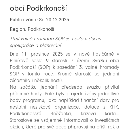
obcí Podkrkonoší
Publikováno: So 20.12.2025
Region: Podkrkonoší
Třetí valná hromada SOP se nesla v duchu
spolupráce a plánování
Dne 11. prosince 2025 se v nové hasičárně v
Pilníkově sešlo 9 starostů z území Svazku obcí
Podkrkonoší (SOP) k zasedání 3. valné hromady
SOP v tomto roce. Kromě starostů se jednání
zúčastnilo i několik hostů.
Na začátku jednání předseda svazku přivítal
přítomné hosty. Poté byly projednávány jednotlivé
body programu, jako například finanční dary pro
nestátní neziskové organizace, dotace z KHK,
Podkrkonošská Sněženka, krizová karta...
Starostové se vzájemně informovali o investičních
akcích, které pro své obce připravují na příští rok a