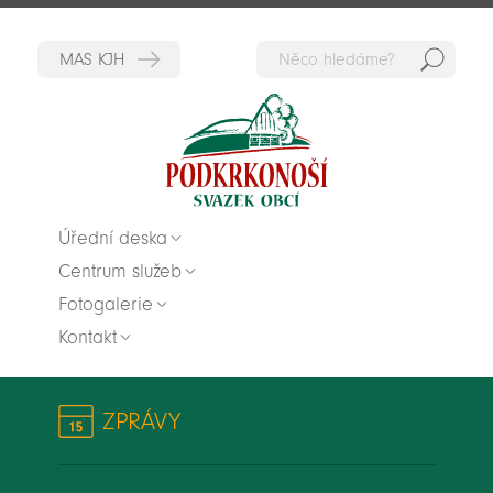
Hedat
Zpět na titulní stranu
Úřední deska
Centrum služeb
Fotogalerie
Kontakt
ZPRÁVY