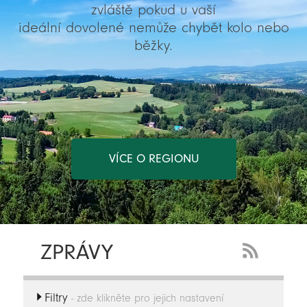
zvláště pokud u vaší
ideální dovolené nemůže chybět kolo nebo
běžky.
VÍCE O REGIONU
ZPRÁVY
RSS
Feed
Filtry
-
- zde klikněte pro jejich nastavení