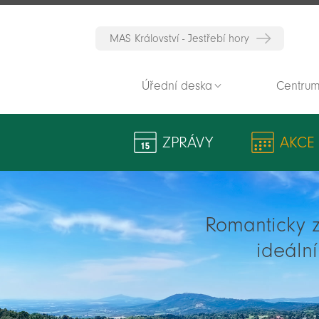
MAS Království - Jestřebí hory
Úřední deska
Centrum
ZPRÁVY
AKCE
Romanticky zv
ideáln