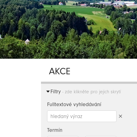
AKCE
Filtry
- zde klikněte pro jejich skrytí
Fulltextové vyhledávání
Smazat
hledaný
Termín
výraz