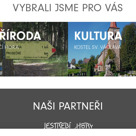
VYBRALI JSME PRO VÁS
ŘÍRODA
ŘÍRODA
KULTURA
KULTURA
ŠČÍ HORA
ŠČÍ HORA
KOSTEL SV. VÁCLAVA
KOSTEL SV. VÁCLAVA
NAŠI PARTNEŘI