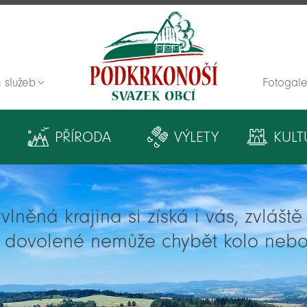
 služeb
Fotogale
Zpět na titulní stranu
PŘÍRODA
VÝLETY
KULT
lněná krajina si získá i vás, zvlášt
í dovolené nemůže chybět kolo nebo