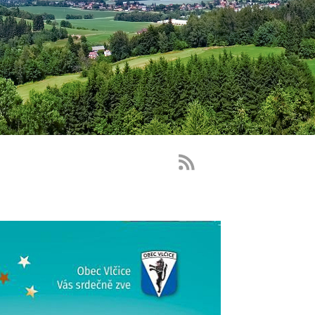
RSS
Feed
-
novinky