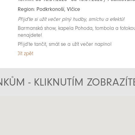
Region: Podkrkonoší, Vlčice
Přijďte si užít večer plný hudby, smíchu a efektů!
Barmanská show, kapela Pohoda, tombola a fotokout
nenajdete!
Přijďte tančit, smát se a užít večer naplno!
Jít zpět
KŮM - KLIKNUTÍM ZOBRAZÍ