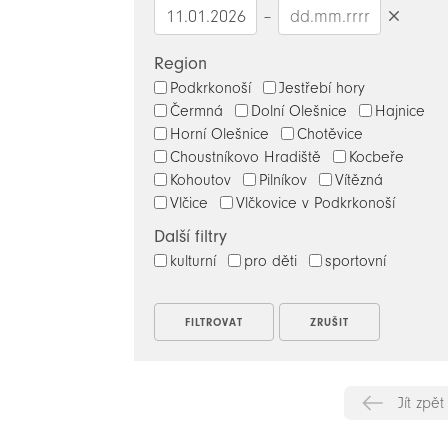
–
Smazat
datumy
Region
Podkrkonoší
Jestřebí hory
Čermná
Dolní Olešnice
Hajnice
Horní Olešnice
Chotěvice
Choustníkovo Hradiště
Kocbeře
Kohoutov
Pilníkov
Vítězná
Vlčice
Vlčkovice v Podkrkonoší
Další filtry
kulturní
pro děti
sportovní
Jít zpět