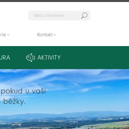
Hedat
rie
Kontakt
URA
AKTIVITY
ě pokud u vaší
 běžky.