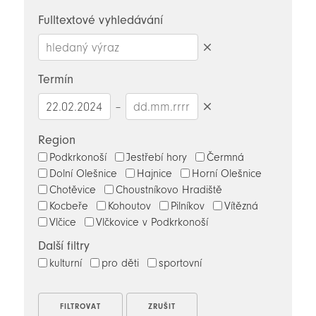
novinky
Fulltextové vyhledávání
Smazat
hledaný
Termín
výraz
–
Smazat
datumy
Region
Podkrkonoší
Jestřebí hory
Čermná
Dolní Olešnice
Hajnice
Horní Olešnice
Chotěvice
Choustníkovo Hradiště
Kocbeře
Kohoutov
Pilníkov
Vítězná
Vlčice
Vlčkovice v Podkrkonoší
Další filtry
kulturní
pro děti
sportovní