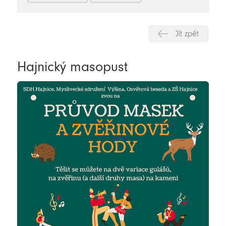
Jít zpět
Hajnický masopust