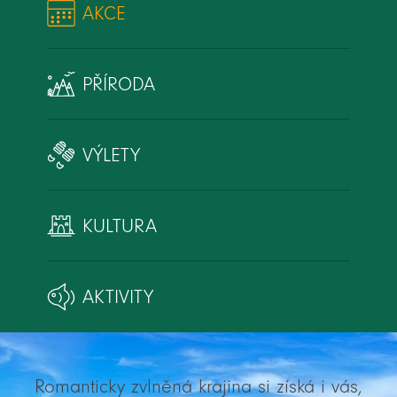
AKCE
PŘÍRODA
VÝLETY
KULTURA
AKTIVITY
Romanticky zvlněná krajina si získá i vás,