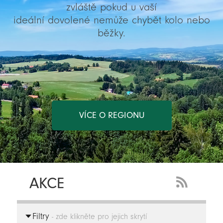
zvláště pokud u vaší
ideální dovolené nemůže chybět kolo nebo
běžky.
VÍCE O REGIONU
AKCE
RSS
Feed
Filtry
-
- zde klikněte pro jejich skrytí