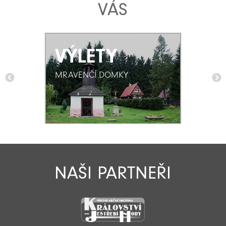
VÁS
VÝLETY
VÝLETY
MRAVENČÍ DOMKY
MRAVENČÍ DOMKY
NAŠI PARTNEŘI