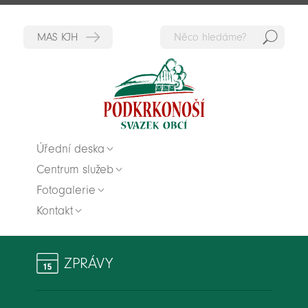
Hedat
Zpět na titulní stranu
Úřední deska
Centrum služeb
Fotogalerie
Kontakt
ZPRÁVY