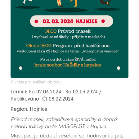
Klikněte pro zvětšení obrázku.
Termín: So 02.03.2024 - So 02.03.2024 /
Publikováno: Čt 08.02.2024
Region: Hajnice
Průvod masek, zabijačkové speciality a dobrá
nálada takový bude MASOPUST v Hajnici.
Masopust je období veselení se, hodování a pití,