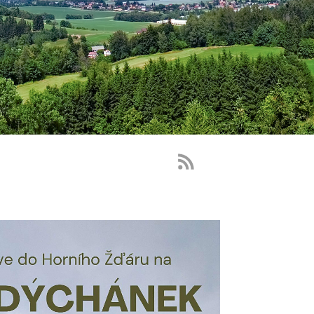
RSS
Feed
-
novinky