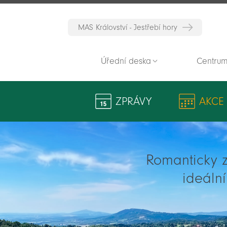
MAS Království - Jestřebí hory
Úřední deska
Centrum
ZPRÁVY
AKCE
Romanticky zv
ideáln