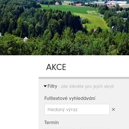
AKCE
Filtry
- zde klikněte pro jejich skrytí
Fulltextové vyhledávání
Smazat
hledaný
Termín
výraz