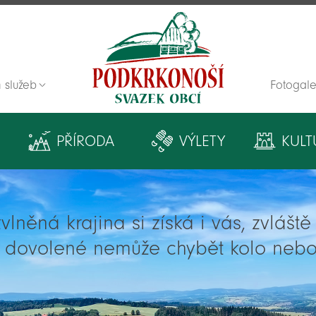
 služeb
Fotogale
Zpět na titulní stranu
PŘÍRODA
VÝLETY
KULT
lněná krajina si získá i vás, zvlášt
í dovolené nemůže chybět kolo nebo