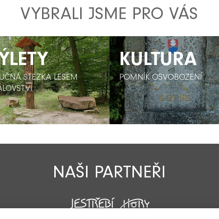
VYBRALI JSME PRO VÁS
ÝLETY
ÝLETY
KULTURA
KULTURA
UČNÁ STEZKA LESEM
UČNÁ STEZKA LESEM
POMNÍK OSVOBOZENÍ
POMNÍK OSVOBOZENÍ
ÁLOVSTVÍ
ÁLOVSTVÍ
NAŠI PARTNEŘI