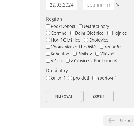
–
Smazat
datumy
Region
Podkrkonoší
Jestřebí hory
Čermná
Dolní Olešnice
Hajnice
Horní Olešnice
Chotěvice
Choustníkovo Hradiště
Kocbeře
Kohoutov
Pilníkov
Vítězná
Vlčice
Vlčkovice v Podkrkonoší
Další filtry
kulturní
pro děti
sportovní
Jít zpět