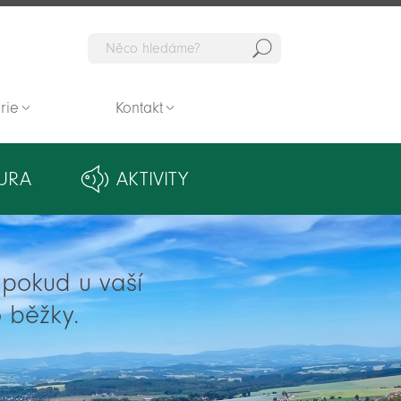
Hedat
rie
Kontakt
URA
AKTIVITY
ě pokud u vaší
 běžky.