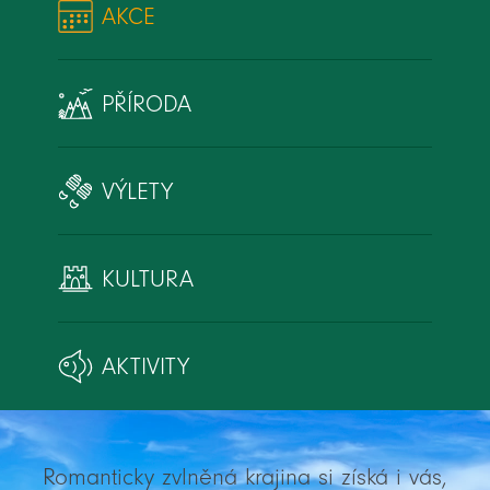
AKCE
PŘÍRODA
VÝLETY
KULTURA
AKTIVITY
Romanticky zvlněná krajina si získá i vás,