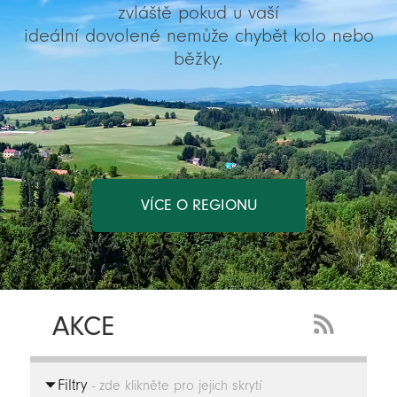
zvláště pokud u vaší
ideální dovolené nemůže chybět kolo nebo
běžky.
VÍCE O REGIONU
AKCE
RSS
Feed
Filtry
-
- zde klikněte pro jejich skrytí