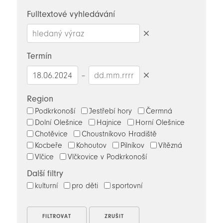
novinky
Fulltextové vyhledávání
Smazat
hledaný
Termín
výraz
–
Smazat
datumy
Region
Podkrkonoší
Jestřebí hory
Čermná
Dolní Olešnice
Hajnice
Horní Olešnice
Chotěvice
Choustníkovo Hradiště
Kocbeře
Kohoutov
Pilníkov
Vítězná
Vlčice
Vlčkovice v Podkrkonoší
Další filtry
kulturní
pro děti
sportovní