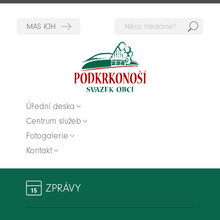
Hedat
Zpět na titulní stranu
Úřední deska
Centrum služeb
Fotogalerie
Kontakt
ZPRÁVY