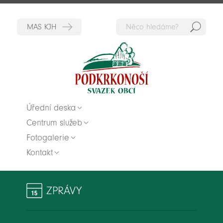
Hedat
Zpět na titulní stranu
Úřední deska
Centrum služeb
Fotogalerie
Kontakt
ZPRÁVY