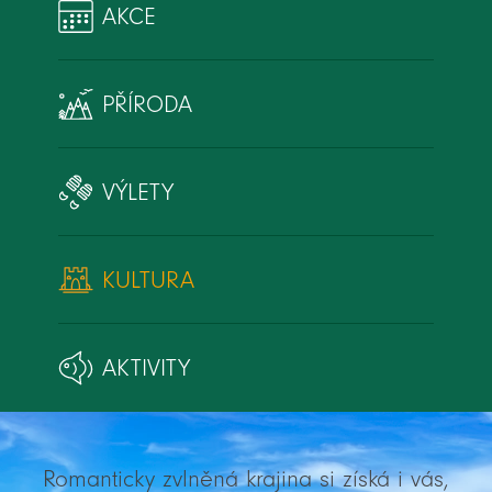
AKCE
PŘÍRODA
VÝLETY
KULTURA
AKTIVITY
Romanticky zvlněná krajina si získá i vás,