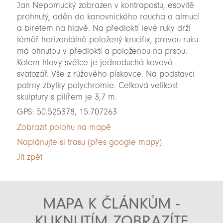
Jan Nepomucký zobrazen v kontrapostu, esovitě
prohnutý, oděn do kanovnického roucha a almucí
a biretem na hlavě. Na předloktí levé ruky drží
téměř horizontálně položený krucifix, pravou ruku
má ohnutou v předloktí a položenou na prsou.
Kolem hlavy světce je jednoduchá kovová
svatozář. Vše z růžového pískovce. Na podstavci
patrny zbytky polychromie. Celková velikost
skulptury s pilířem je 3,7 m.
GPS: 50.525378, 15.707263
Zobrazit polohu na mapě
Naplánujte si trasu (přes google mapy)
Jít zpět
MAPA K ČLÁNKŮM -
KLIKNUTÍM ZOBRAZÍTE