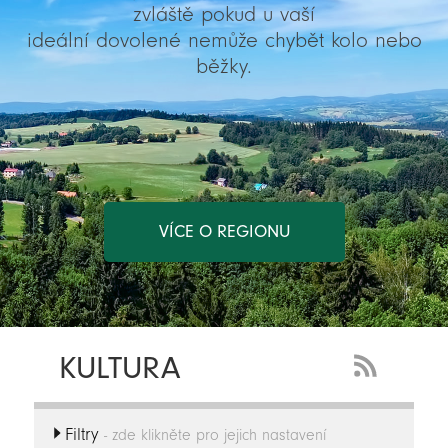
zvláště pokud u vaší
ideální dovolené nemůže chybět kolo nebo
běžky.
VÍCE O REGIONU
KULTURA
RSS
Feed
Filtry
-
- zde klikněte pro jejich nastavení