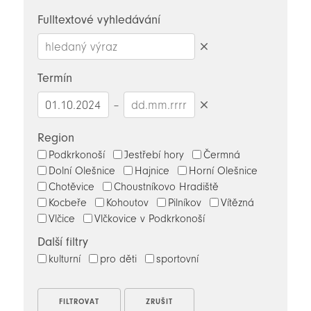
novinky
Fulltextové vyhledávání
Smazat
hledaný
Termín
výraz
–
Smazat
datumy
Region
Podkrkonoší
Jestřebí hory
Čermná
Dolní Olešnice
Hajnice
Horní Olešnice
Chotěvice
Choustníkovo Hradiště
Kocbeře
Kohoutov
Pilníkov
Vítězná
Vlčice
Vlčkovice v Podkrkonoší
Další filtry
kulturní
pro děti
sportovní