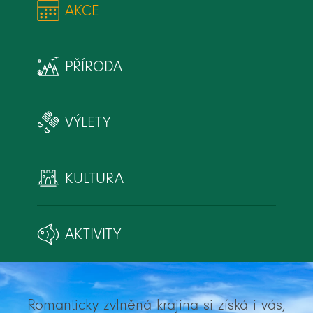
AKCE
PŘÍRODA
VÝLETY
KULTURA
AKTIVITY
Romanticky zvlněná krajina si získá i vás,