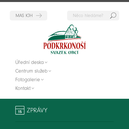
Hedat
Zpět na titulní stranu
Úřední deska
Centrum služeb
Fotogalerie
Kontakt
ZPRÁVY