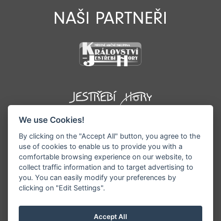
NAŠI PARTNEŘI
We use Cookies!
By clicking on the "Accept All" button, you agree to the
use of cookies to enable us to provide you with a
comfortable browsing experience on our website, to
collect traffic information and to target advertising to
you. You can easily modify your preferences by
©1996 - 2026 Všechna práva vyhrazena serveru
clicking on "Edit Settings".
www.podkrkonosi.info | Vyrobil:
iQsoft.cz
Redakce neodpovídá za pravdivost a objektivitu
Accept All