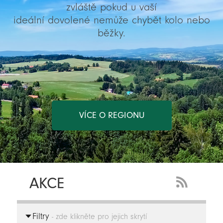
zvláště pokud u vaší
ideální dovolené nemůže chybět kolo nebo
běžky.
VÍCE O REGIONU
AKCE
RSS
Feed
Filtry
-
- zde klikněte pro jejich skrytí