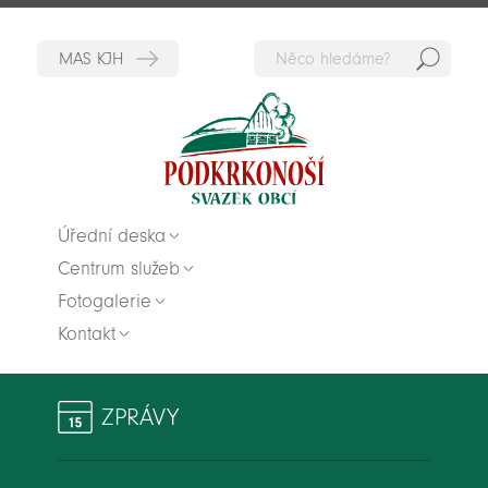
Hedat
Zpět na titulní stranu
Úřední deska
Centrum služeb
Fotogalerie
Kontakt
ZPRÁVY