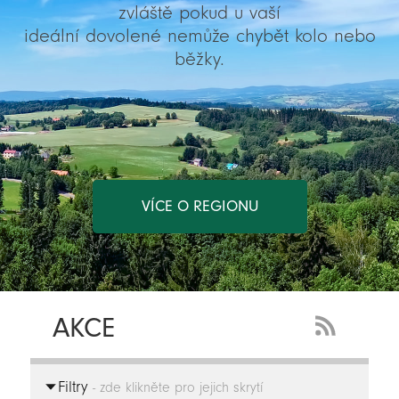
zvláště pokud u vaší
ideální dovolené nemůže chybět kolo nebo
běžky.
VÍCE O REGIONU
AKCE
RSS
Feed
Filtry
-
- zde klikněte pro jejich skrytí