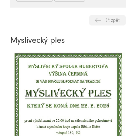
Jít zpět
Myslivecký ples