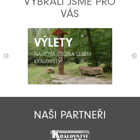
VYBRALI JSME PRO
VÁS
VÝLETY
VÝLETY
NAUČNÁ STEZKA LESEM
NAUČNÁ STEZKA LESEM
KRÁLOVSTVÍ
KRÁLOVSTVÍ
NAŠI PARTNEŘI