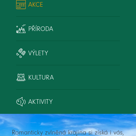
AKCE
PŘÍRODA
VÝLETY
KULTURA
AKTIVITY
Romanticky zvlněná krajina si získá i vás,