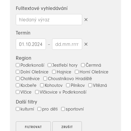
novinky
Fulltextové vyhledávání
Smazat
hledaný
Termín
výraz
–
Smazat
datumy
Region
Podkrkonoší
Jestřebí hory
Čermná
Dolní Olešnice
Hajnice
Horní Olešnice
Chotěvice
Choustníkovo Hradiště
Kocbeře
Kohoutov
Pilníkov
Vítězná
Vlčice
Vlčkovice v Podkrkonoší
Další filtry
kulturní
pro děti
sportovní