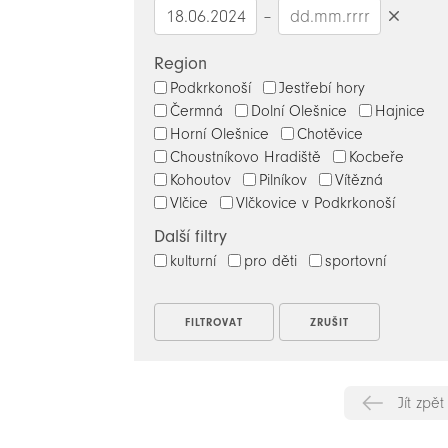
–
Smazat
datumy
Region
Podkrkonoší
Jestřebí hory
Čermná
Dolní Olešnice
Hajnice
Horní Olešnice
Chotěvice
Choustníkovo Hradiště
Kocbeře
Kohoutov
Pilníkov
Vítězná
Vlčice
Vlčkovice v Podkrkonoší
Další filtry
kulturní
pro děti
sportovní
Jít zpět