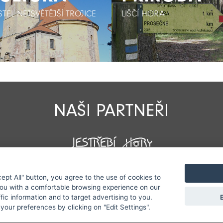
STEL NEJSVĚTĚJŠÍ TROJICE
STEL NEJSVĚTĚJŠÍ TROJICE
LIŠČÍ HORA
LIŠČÍ HORA
NAŠI PARTNEŘI
cept All" button, you agree to the use of cookies to
Všechna práva vyhrazena serveru www.podkrkonosi.info | Vy
you with a comfortable browsing experience on our
E
ffic information and to target advertising to you.
ektivitu zveřejňovaných informací a vyhrazuje si právo info
your preferences by clicking on "Edit Settings".
Sekce pro starosty/ředitele
|
Nastavení cookies