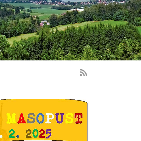
RSS
Feed
-
novinky