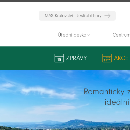
MAS Království - Jestřebí hory
Úřední deska
Centrum
ZPRÁVY
AKCE
Romanticky zv
ideáln