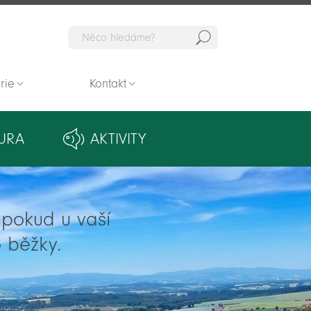
Hedat
rie
Kontakt
URA
AKTIVITY
ě pokud u vaší
 běžky.