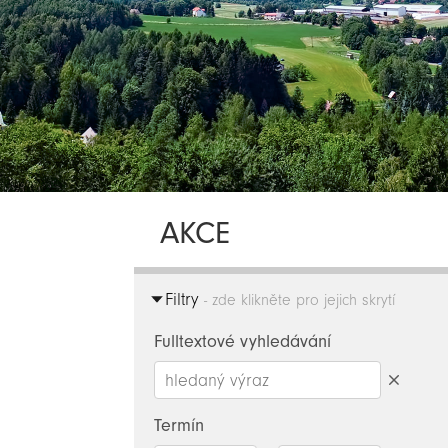
AKCE
Filtry
- zde klikněte pro jejich skrytí
Fulltextové vyhledávání
Smazat
hledaný
Termín
výraz