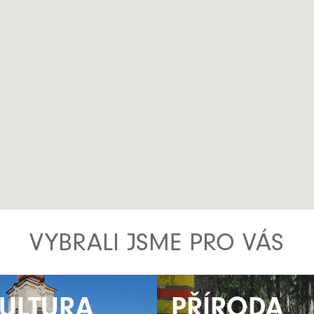
VYBRALI JSME PRO VÁS
ULTURA
ULTURA
PŘÍRODA
PŘÍRODA