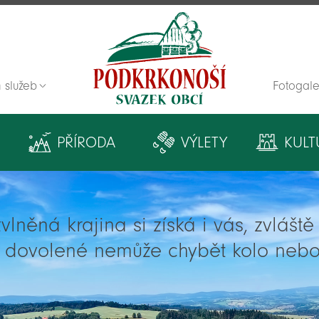
 služeb
Fotogale
Zpět na titulní stranu
PŘÍRODA
VÝLETY
KULT
lněná krajina si získá i vás, zvlášt
í dovolené nemůže chybět kolo nebo