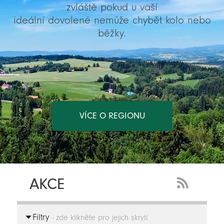
zvláště pokud u vaší
ideální dovolené nemůže chybět kolo nebo
běžky.
VÍCE O REGIONU
AKCE
RSS
Feed
Filtry
-
- zde klikněte pro jejich skrytí