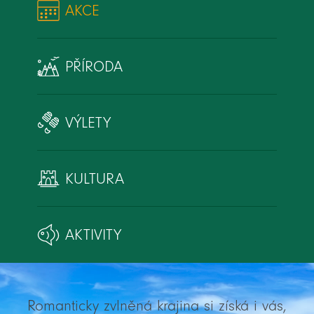
AKCE
PŘÍRODA
VÝLETY
KULTURA
AKTIVITY
Romanticky zvlněná krajina si získá i vás,