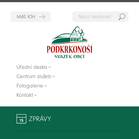
Hedat
Zpět na titulní stranu
Úřední deska
Centrum služeb
Fotogalerie
Kontakt
ZPRÁVY