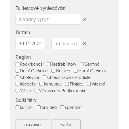
novinky
Fulltextové vyhledávání
Smazat
hledaný
Termín
výraz
–
Smazat
datumy
Region
Podkrkonoší
Jestřebí hory
Čermná
Dolní Olešnice
Hajnice
Horní Olešnice
Chotěvice
Choustníkovo Hradiště
Kocbeře
Kohoutov
Pilníkov
Vítězná
Vlčice
Vlčkovice v Podkrkonoší
Další filtry
kulturní
pro děti
sportovní