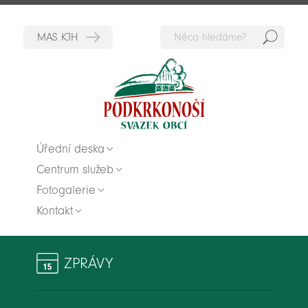
Hedat
Zpět na titulní stranu
Úřední deska
Centrum služeb
Fotogalerie
Kontakt
ZPRÁVY