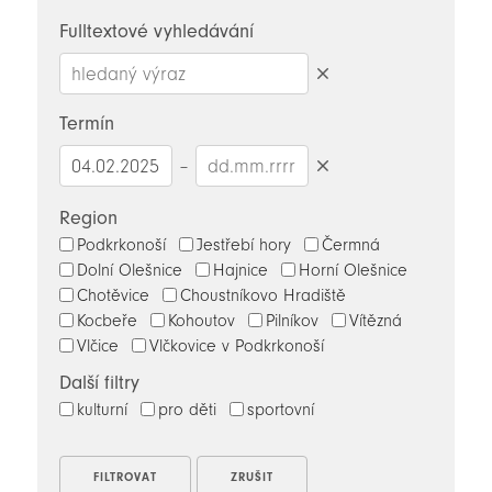
novinky
Fulltextové vyhledávání
Smazat
hledaný
Termín
výraz
–
Smazat
datumy
Region
Podkrkonoší
Jestřebí hory
Čermná
Dolní Olešnice
Hajnice
Horní Olešnice
Chotěvice
Choustníkovo Hradiště
Kocbeře
Kohoutov
Pilníkov
Vítězná
Vlčice
Vlčkovice v Podkrkonoší
Další filtry
kulturní
pro děti
sportovní