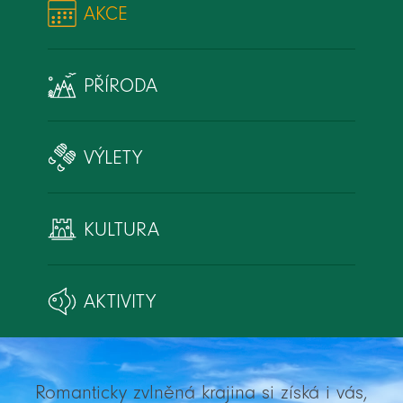
AKCE
PŘÍRODA
VÝLETY
KULTURA
AKTIVITY
Romanticky zvlněná krajina si získá i vás,