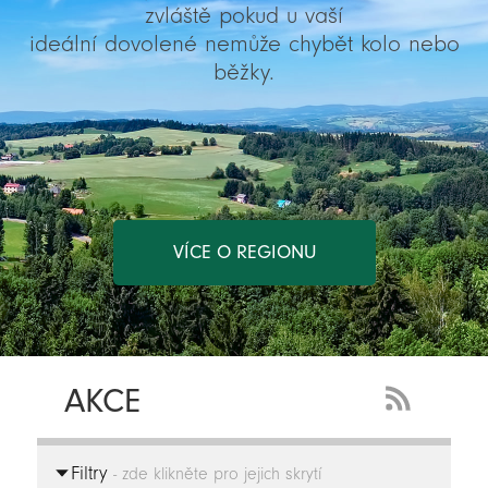
zvláště pokud u vaší
ideální dovolené nemůže chybět kolo nebo
běžky.
VÍCE O REGIONU
AKCE
RSS
Feed
Filtry
-
- zde klikněte pro jejich skrytí