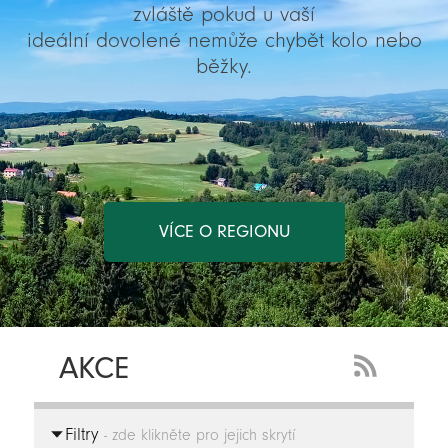
zvláště pokud u vaší
ideální dovolené nemůže chybět kolo nebo
běžky.
VÍCE O REGIONU
AKCE
RSS
Feed
Filtry
-
- zde klikněte pro jejich skrytí