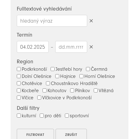
novinky
Fulltextové vyhledávání
Smazat
hledaný
Termín
výraz
–
Smazat
datumy
Region
Podkrkonoší
Jestřebí hory
Čermná
Dolní Olešnice
Hajnice
Horní Olešnice
Chotěvice
Choustníkovo Hradiště
Kocbeře
Kohoutov
Pilníkov
Vítězná
Vlčice
Vlčkovice v Podkrkonoší
Další filtry
kulturní
pro děti
sportovní