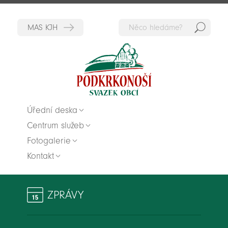
Hedat
Zpět na titulní stranu
Úřední deska
Centrum služeb
Fotogalerie
Kontakt
ZPRÁVY