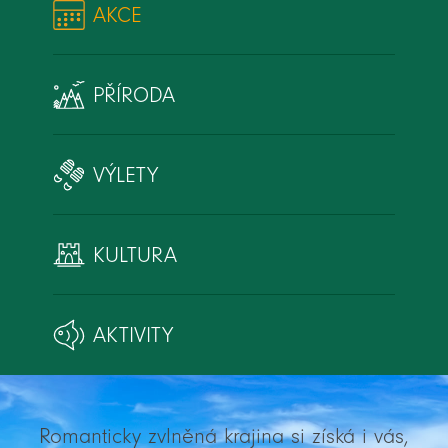
AKCE
PŘÍRODA
VÝLETY
KULTURA
AKTIVITY
Romanticky zvlněná krajina si získá i vás,