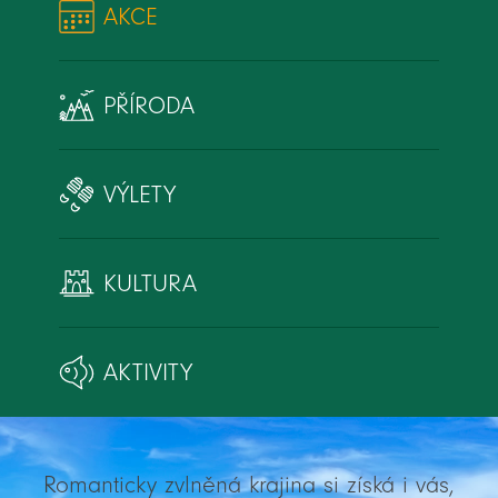
AKCE
PŘÍRODA
VÝLETY
KULTURA
AKTIVITY
Romanticky zvlněná krajina si získá i vás,