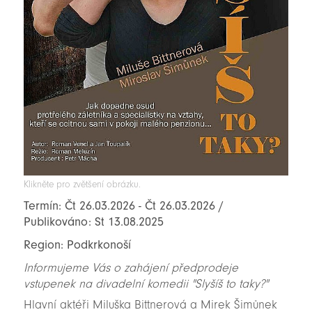
Klikněte pro zvětšení obrázku.
Termín: Čt 26.03.2026 - Čt 26.03.2026 /
Publikováno: St 13.08.2025
Region: Podkrkonoší
Informujeme Vás o zahájení předprodeje
vstupenek na divadelní komedii "Slyšíš to taky?"
Hlavní aktéři Miluška Bittnerová a Mirek Šimůnek