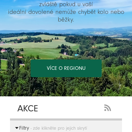
zvláště pokud u vaší
ideální dovolené nemůže chybět kolo nebo
běžky.
VÍCE O REGIONU
AKCE
RSS
Feed
Filtry
-
- zde klikněte pro jejich skrytí