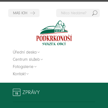
Hedat
Zpět na titulní stranu
Úřední deska
Centrum služeb
Fotogalerie
Kontakt
ZPRÁVY