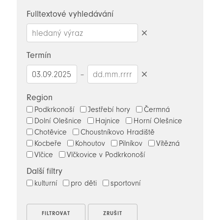
novinky
Fulltextové vyhledávání
Smazat
hledaný
Termín
výraz
–
Smazat
datumy
Region
Podkrkonoší
Jestřebí hory
Čermná
Dolní Olešnice
Hajnice
Horní Olešnice
Chotěvice
Choustníkovo Hradiště
Kocbeře
Kohoutov
Pilníkov
Vítězná
Vlčice
Vlčkovice v Podkrkonoší
Další filtry
kulturní
pro děti
sportovní