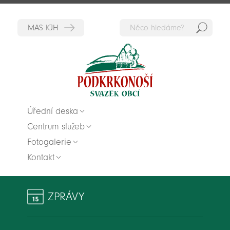
Hedat
Zpět na titulní stranu
Úřední deska
Centrum služeb
Fotogalerie
Kontakt
ZPRÁVY