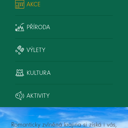
AKCE
PŘÍRODA
VÝLETY
KULTURA
AKTIVITY
Romanticky zvlněná krajina si získá i vás,