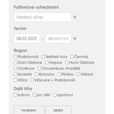
novinky
Fulltextové vyhledávání
Smazat
hledaný
Termín
výraz
–
Smazat
datumy
Region
Podkrkonoší
Jestřebí hory
Čermná
Dolní Olešnice
Hajnice
Horní Olešnice
Chotěvice
Choustníkovo Hradiště
Kocbeře
Kohoutov
Pilníkov
Vítězná
Vlčice
Vlčkovice v Podkrkonoší
Další filtry
kulturní
pro děti
sportovní