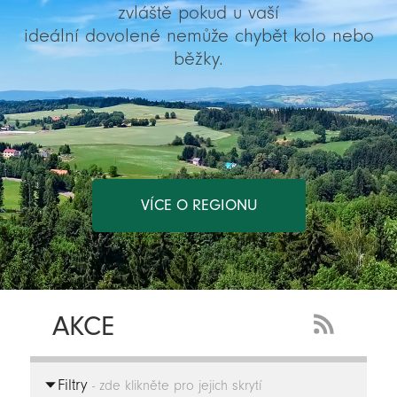
zvláště pokud u vaší
ideální dovolené nemůže chybět kolo nebo
běžky.
VÍCE O REGIONU
AKCE
RSS
Feed
Filtry
-
- zde klikněte pro jejich skrytí