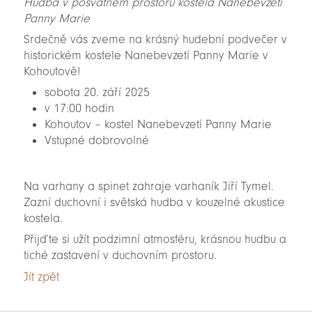
Hudba v posvátném prostoru kostela Nanebevzetí
Panny Marie
Srdečně vás zveme na krásný hudební podvečer v
historickém kostele Nanebevzetí Panny Marie v
Kohoutově!
sobota 20. září 2025
v 17:00 hodin
Kohoutov – kostel Nanebevzetí Panny Marie
Vstupné dobrovolné
Na varhany a spinet zahraje varhaník Jiří Tymel.
Zazní duchovní i světská hudba v kouzelné akustice
kostela.
Přijďte si užít podzimní atmosféru, krásnou hudbu a
tiché zastavení v duchovním prostoru.
Jít zpět