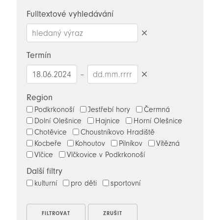
novinky
Fulltextové vyhledávání
Smazat
hledaný
Termín
výraz
–
Smazat
datumy
Region
Podkrkonoší
Jestřebí hory
Čermná
Dolní Olešnice
Hajnice
Horní Olešnice
Chotěvice
Choustníkovo Hradiště
Kocbeře
Kohoutov
Pilníkov
Vítězná
Vlčice
Vlčkovice v Podkrkonoší
Další filtry
kulturní
pro děti
sportovní