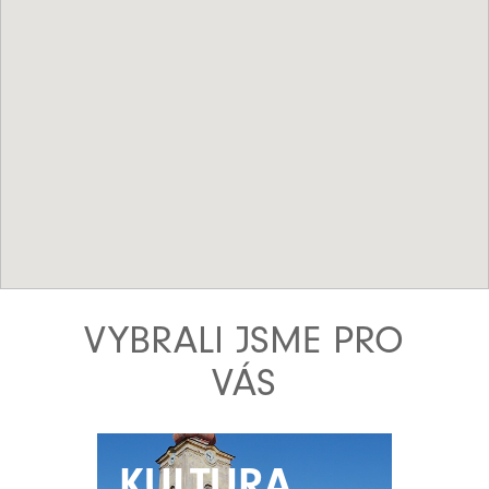
VYBRALI JSME PRO
VÁS
KULTURA
KULTURA