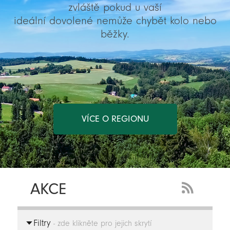
zvláště pokud u vaší
ideální dovolené nemůže chybět kolo nebo
běžky.
VÍCE O REGIONU
AKCE
RSS
Feed
Filtry
-
- zde klikněte pro jejich skrytí