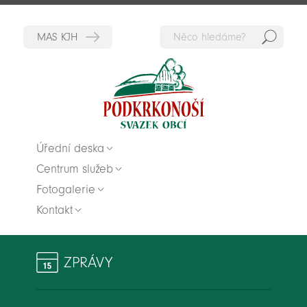
Hedat
Zpět na titulní stranu
Úřední deska
Centrum služeb
Fotogalerie
Kontakt
ZPRÁVY