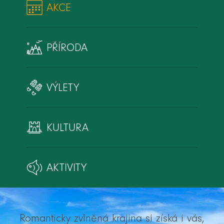
AKCE
PŘÍRODA
VÝLETY
KULTURA
AKTIVITY
Romanticky zvlněná krajina si získá i vás,