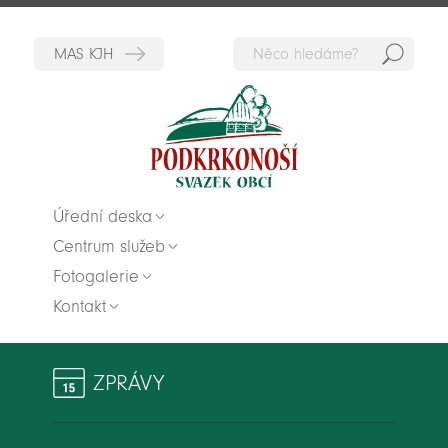
Hedat
Zpět na titulní stranu
Úřední deska
Centrum služeb
Fotogalerie
Kontakt
ZPRÁVY