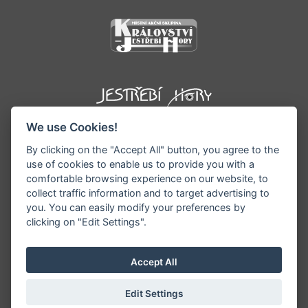
We use Cookies!
By clicking on the "Accept All" button, you agree to the
use of cookies to enable us to provide you with a
comfortable browsing experience on our website, to
collect traffic information and to target advertising to
you. You can easily modify your preferences by
©1996 - 2026 Všechna práva vyhrazena serveru
clicking on "Edit Settings".
www.podkrkonosi.info | Vyrobil:
iQsoft.cz
Redakce neodpovídá za pravdivost a objektivitu
Accept All
zveřejňovaných informací a vyhrazuje si právo
informace editovat či odmítnout uveřejnění.
Edit Settings
Sekce pro starosty/ředitele
|
Nastavení cookies