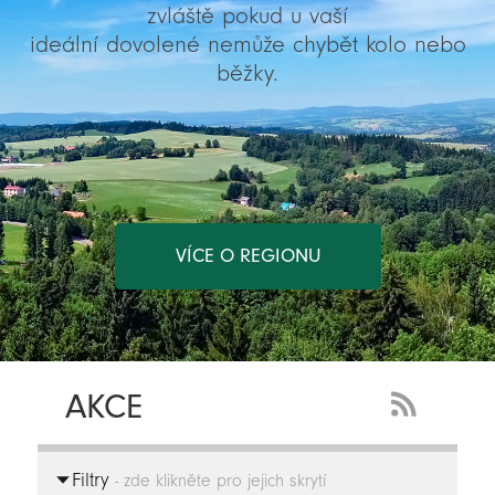
zvláště pokud u vaší
ideální dovolené nemůže chybět kolo nebo
běžky.
VÍCE O REGIONU
AKCE
RSS
Feed
Filtry
-
- zde klikněte pro jejich skrytí