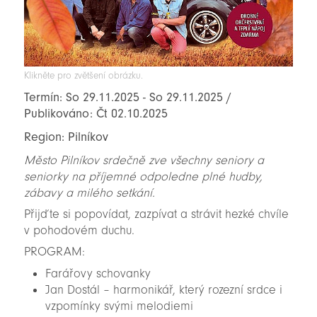
Klikněte pro zvětšení obrázku.
Termín: So 29.11.2025 - So 29.11.2025 /
Publikováno: Čt 02.10.2025
Region: Pilníkov
Město Pilníkov srdečně zve všechny seniory a
seniorky na příjemné odpoledne plné hudby,
zábavy a milého setkání.
Přijďte si popovídat, zazpívat a strávit hezké chvíle
v pohodovém duchu.
PROGRAM:
Farářovy schovanky
Jan Dostál – harmonikář, který rozezní srdce i
vzpomínky svými melodiemi