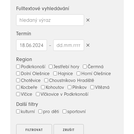
novinky
Fulltextové vyhledávání
Smazat
hledaný
Termín
výraz
–
Smazat
datumy
Region
Podkrkonoší
Jestřebí hory
Čermná
Dolní Olešnice
Hajnice
Horní Olešnice
Chotěvice
Choustníkovo Hradiště
Kocbeře
Kohoutov
Pilníkov
Vítězná
Vlčice
Vlčkovice v Podkrkonoší
Další filtry
kulturní
pro děti
sportovní