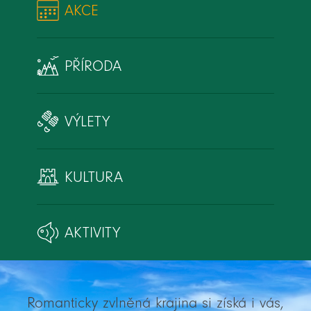
AKCE
PŘÍRODA
VÝLETY
KULTURA
AKTIVITY
Romanticky zvlněná krajina si získá i vás,