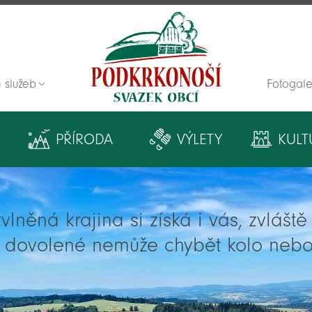
 služeb
Fotogale
Zpět na titulní stranu
PŘÍRODA
VÝLETY
KULT
lněná krajina si získá i vás, zvlášt
í dovolené nemůže chybět kolo nebo