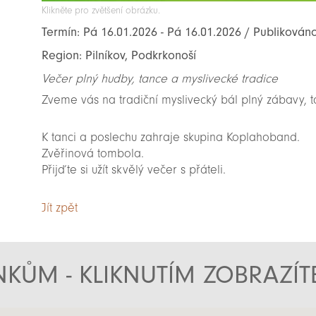
Klikněte pro zvětšení obrázku.
Termín: Pá 16.01.2026 - Pá 16.01.2026 / Publikován
Region: Pilníkov, Podkrkonoší
Večer plný hudby, tance a myslivecké tradice
Zveme vás na tradiční myslivecký bál plný zábavy, 
K tanci a poslechu zahraje skupina Koplahoband.
Zvěřinová tombola.
Přijďte si užít skvělý večer s přáteli.
Jít zpět
KŮM - KLIKNUTÍM ZOBRAZÍ