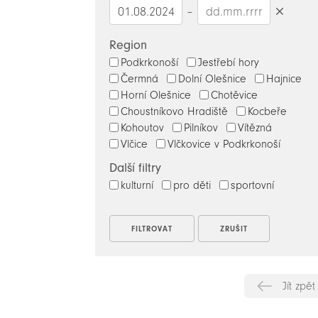
–
Smazat
datumy
Region
Podkrkonoší
Jestřebí hory
Čermná
Dolní Olešnice
Hajnice
Horní Olešnice
Chotěvice
Choustníkovo Hradiště
Kocbeře
Kohoutov
Pilníkov
Vítězná
Vlčice
Vlčkovice v Podkrkonoší
Další filtry
kulturní
pro děti
sportovní
Jít zpět