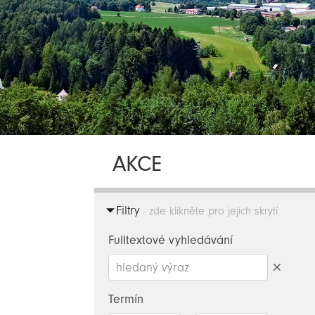
AKCE
Filtry
- zde klikněte pro jejich skrytí
Fulltextové vyhledávání
Smazat
hledaný
Termín
výraz