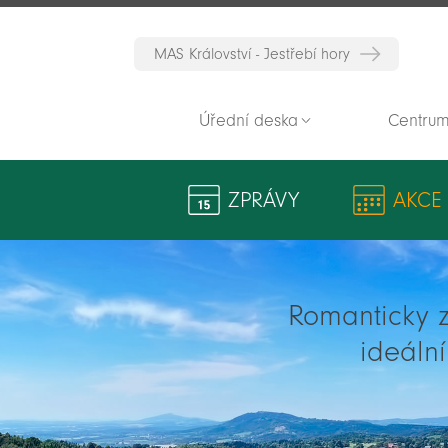
MAS Království - Jestřebí hory
Úřední deska
Centrum
ZPRÁVY
AKCE
Romanticky zv
ideáln