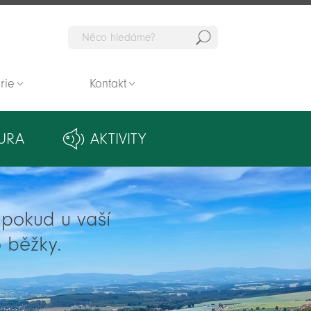
Hedat
rie
Kontakt
URA
AKTIVITY
ě pokud u vaší
 běžky.