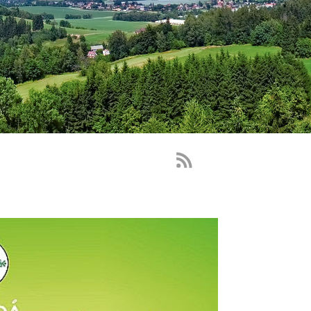
RSS
Feed
-
novinky