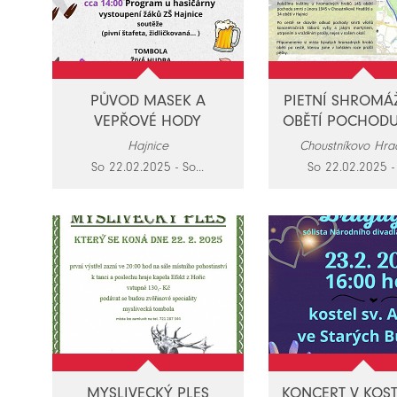
PŮVOD MASEK A
PIETNÍ SHROMÁŽ
VEPŘOVÉ HODY
OBĚTÍ POCHODU
Hajnice
Choustníkovo Hradi
So 22.02.2025 - So...
So 22.02.2025 - 
MYSLIVECKÝ PLES
KONCERT V KOST