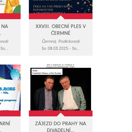
 NA
XXVIII. OBECNÍ PLES V
L
ČERMNÉ
noší
Čermná, Podkrkonoší
So...
So 08.03.2025 - So...
ARNÍ
ZÁJEZD DO PRAHY NA
L
DIVADELNÍ...