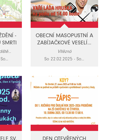
DĚNÍ -
OBECNÍ MASOPUSTNÍ A
 SMRTI
ZABÍJAČKOVÉ VESELÍ...
ště...
Vítězná
So...
So 22.02.2025 - So...
ELE SV.
DEN OTEVŘENÝCH