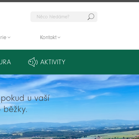
Hedat
rie
Kontakt
URA
AKTIVITY
ě pokud u vaší
 běžky.