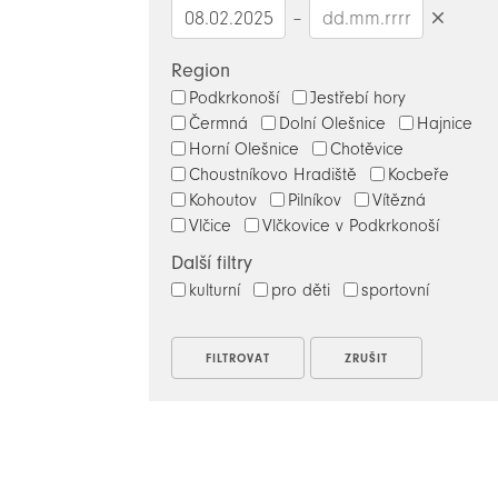
–
Smazat
datumy
Region
Podkrkonoší
Jestřebí hory
Čermná
Dolní Olešnice
Hajnice
Horní Olešnice
Chotěvice
Choustníkovo Hradiště
Kocbeře
Kohoutov
Pilníkov
Vítězná
Vlčice
Vlčkovice v Podkrkonoší
Další filtry
kulturní
pro děti
sportovní