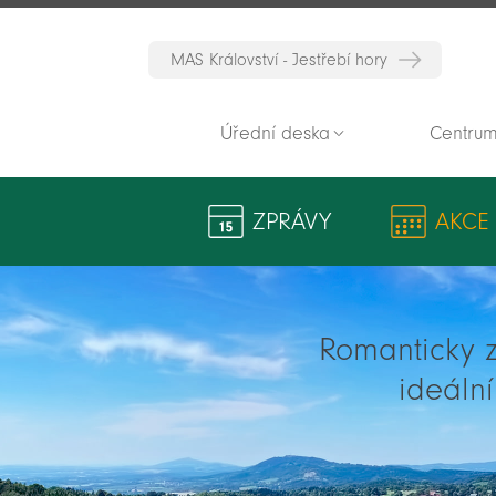
MAS Království - Jestřebí hory
Úřední deska
Centrum
ZPRÁVY
AKCE
Romanticky zv
ideáln