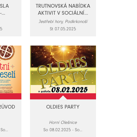
ESLA
TRUTNOVSKÁ NABÍDKA
...
AKTIVIT V SOCIÁLNÍ...
Jestřebí hory, Podkrkonoší
25
St 07.05.2025
RŮVOD
OLDIES PARTY
Horní Olešnice
So...
So 08.02.2025 - So...