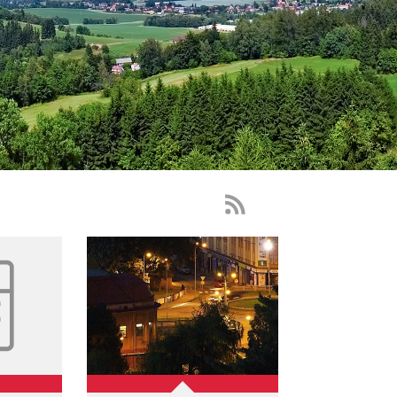
RSS
Feed
-
novinky