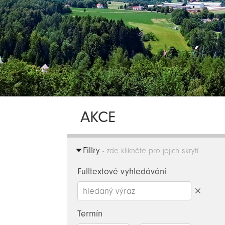
AKCE
Filtry
- zde klikněte pro jejich skrytí
Fulltextové vyhledávání
Smazat
hledaný
Termín
výraz