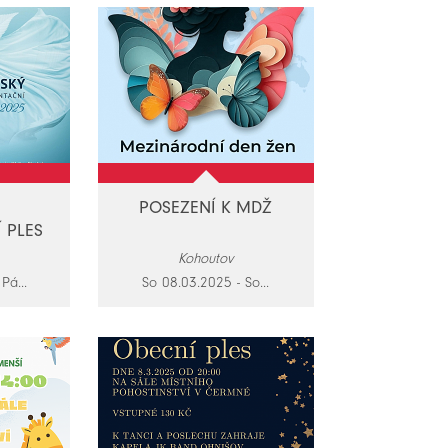
POSEZENÍ K MDŽ
Í PLES
Kohoutov
Pá...
So 08.03.2025 - So...