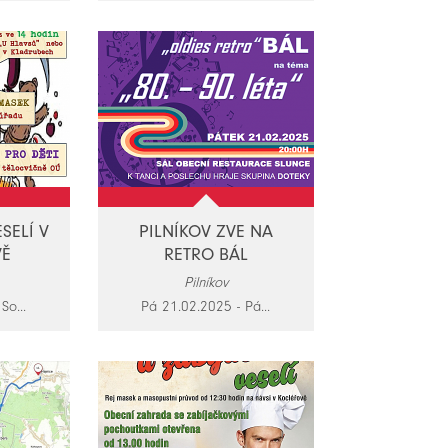
SELÍ V
PILNÍKOV ZVE NA
VĚ
RETRO BÁL
Pilníkov
So...
Pá 21.02.2025 - Pá...