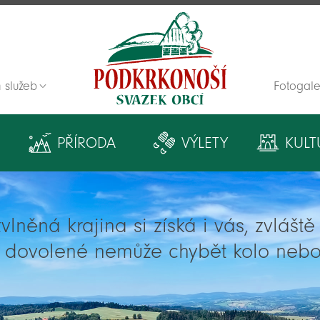
 služeb
Fotogale
Zpět na titulní stranu
PŘÍRODA
VÝLETY
KULT
lněná krajina si získá i vás, zvlášt
í dovolené nemůže chybět kolo nebo