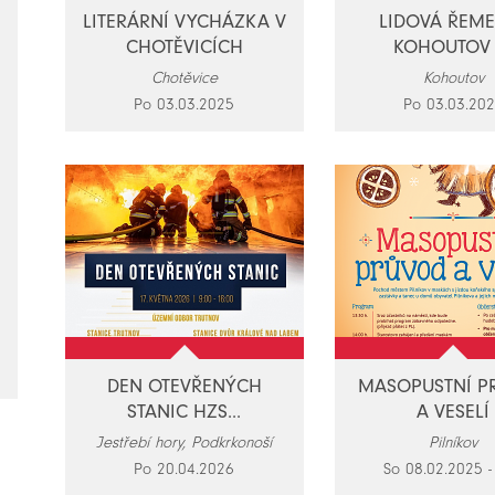
LITERÁRNÍ VYCHÁZKA V
LIDOVÁ ŘEM
CHOTĚVICÍCH
KOHOUTOV -
Chotěvice
Kohoutov
Po 03.03.2025
Po 03.03.20
DEN OTEVŘENÝCH
MASOPUSTNÍ P
STANIC HZS...
A VESELÍ
Jestřebí hory, Podkrkonoší
Pilníkov
Po 20.04.2026
So 08.02.2025 - 