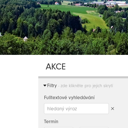
AKCE
Filtry
- zde klikněte pro jejich skrytí
Fulltextové vyhledávání
Smazat
hledaný
Termín
výraz