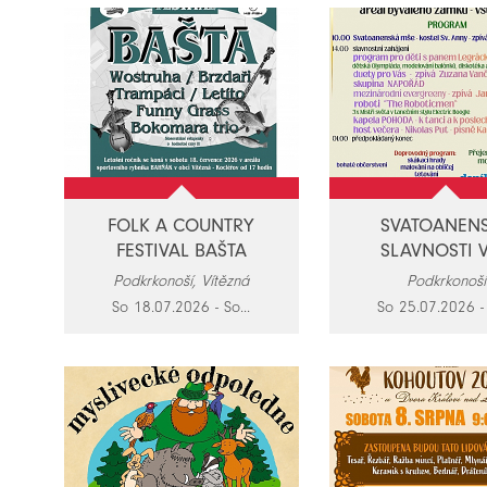
FOLK A COUNTRY
SVATOANEN
FESTIVAL BAŠTA
SLAVNOSTI VE
Podkrkonoší, Vítězná
Podkrkonoší
So 18.07.2026 - So...
So 25.07.2026 - 