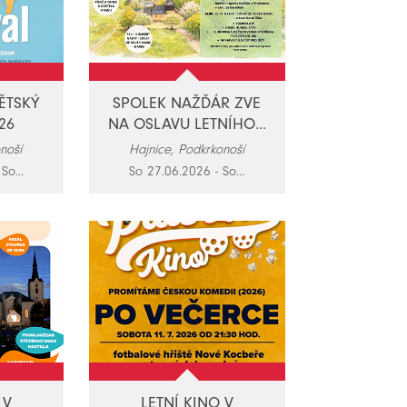
ĚTSKÝ
SPOLEK NAŽĎÁR ZVE
26
NA OSLAVU LETNÍHO...
onoší
Hajnice, Podkrkonoší
So...
So 27.06.2026 - So...
 V
LETNÍ KINO V