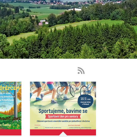
RSS
Feed
-
novinky