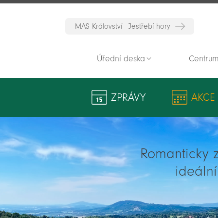
MAS Království - Jestřebí hory
Úřední deska
Centrum
ZPRÁVY
AKCE
Romanticky zv
ideáln