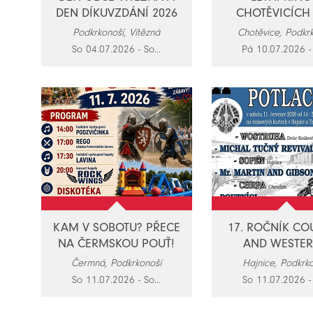
DEN DÍKUVZDÁNÍ 2026
CHOTĚVICÍCH 
Podkrkonoší, Vítězná
Chotěvice, Podkr
So 04.07.2026 - So...
Pá 10.07.2026 - 
KAM V SOBOTU? PŘECE
17. ROČNÍK CO
NA ČERMSKOU POUŤ!
AND WESTERN
Čermná, Podkrkonoší
Hajnice, Podkrk
So 11.07.2026 - So...
So 11.07.2026 - 