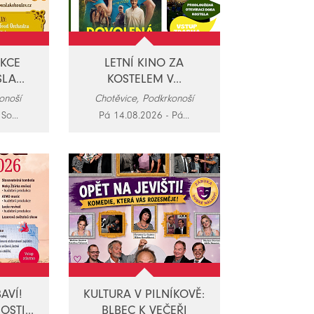
AKCE
LETNÍ KINO ZA
LA...
KOSTELEM V...
onoší
Chotěvice, Podkrkonoší
So...
Pá 14.08.2026 - Pá...
AVÍ!
KULTURA V PILNÍKOVĚ:
STI...
BLBEC K VEČEŘI