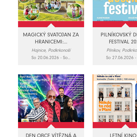
MAGICKÝ SVATOJAN ZA
PILNÍKOVSKÝ D
HRANICEMI:...
FESTIVAL 20
Hajnice, Podkrkonoší
Pilníkov, Podkrk
So 20.06.2026 - So...
So 27.06.2026 - 
DEN OBCE VÍTĚZNÁ A
LETNÍ KINO