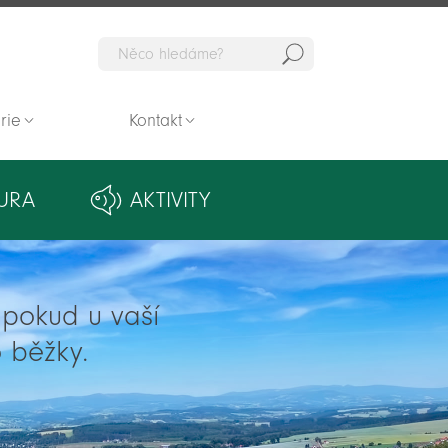
Hedat
rie
Kontakt
URA
AKTIVITY
ě pokud u vaší
 běžky.