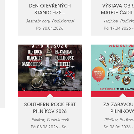
DEN OTEVŘENÝCH
VÝSTAVA OB
STANIC HZS...
MATĚJE ČADILA
Jestřebí hory, Podkrkonoší
Hajnice, Podkrk
Po 20.04.2026
Pá 17.04.2026 - 
SOUTHERN ROCK FEST
ZA ZÁBAVOU
PILNÍKOV 2026
PILNÍKOV
Pilníkov, Podkrkonoší
Pilníkov, Podkrk
Pá 05.06.2026 - So...
So 06.06.2026 - 