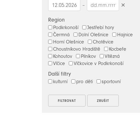
–
Smazat
datumy
Region
Podkrkonoší
Jestřebí hory
Čermná
Dolní Olešnice
Hajnice
Horní Olešnice
Chotěvice
Choustníkovo Hradiště
Kocbeře
Kohoutov
Pilníkov
Vítězná
Vlčice
Vlčkovice v Podkrkonoší
Další filtry
kulturní
pro děti
sportovní