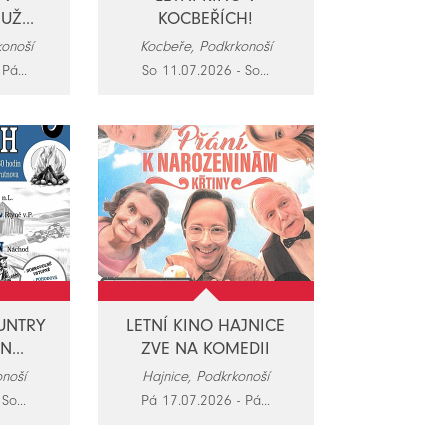
UŽ...
KOCBEŘÍCH!
konoší
Kocbeře, Podkrkonoší
Pá...
So 11.07.2026 - So...
UNTRY
LETNÍ KINO HAJNICE
...
ZVE NA KOMEDII
onoší
Hajnice, Podkrkonoší
So...
Pá 17.07.2026 - Pá...