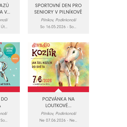
RAZŮ
SPORTOVNÍ DEN PRO
 V...
SENIORY V PILNÍKOVĚ
onoší
Pilníkov, Podkrkonoší
Út...
So 16.05.2026 - So...
 DO
POZVÁNKA NA
A
LOUTKOVÉ...
onoší
Pilníkov, Podkrkonoší
So...
Ne 07.06.2026 - Ne...