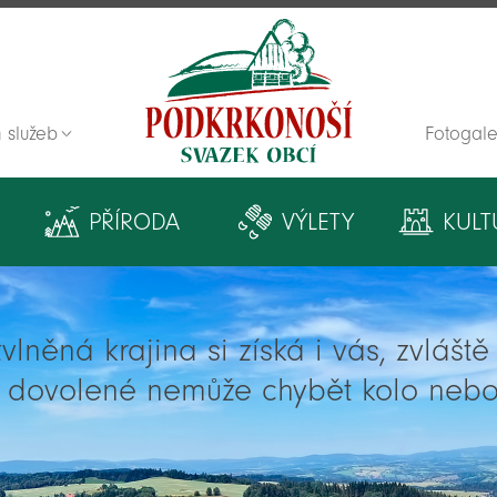
 služeb
Fotogale
Zpět na titulní stranu
PŘÍRODA
VÝLETY
KULT
lněná krajina si získá i vás, zvlášt
í dovolené nemůže chybět kolo nebo