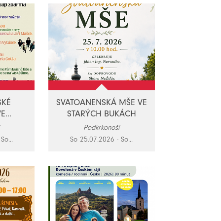
SKÉ
SVATOANENSKÁ MŠE VE
...
STARÝCH BUKÁCH
Podkrkonoší
So...
So 25.07.2026 - So...