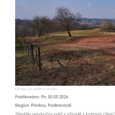
Klikněte pro zvětšení obrázku.
Publikováno: Po 30.03.2026
Region: Pilníkov, Podkrkonoší
Hledáte nenáročný výlet v přírodě s krásným cílem? 