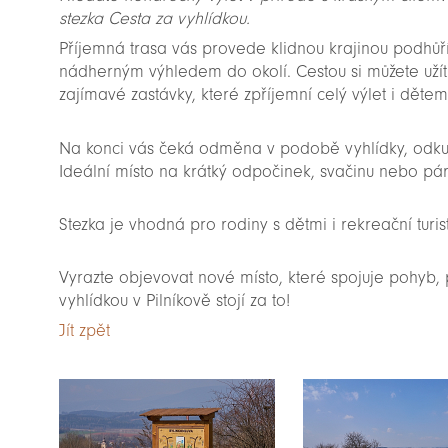
stezka Cesta za vyhlídkou.
Příjemná trasa vás provede klidnou krajinou podhůří
nádherným výhledem do okolí. Cestou si můžete užít n
zajímavé zastávky, které zpříjemní celý výlet i dětem
Na konci vás čeká odměna v podobě vyhlídky, odkud
Ideální místo na krátký odpočinek, svačinu nebo pá
Stezka je vhodná pro rodiny s dětmi i rekreační turis
Vyrazte objevovat nové místo, které spojuje pohyb, 
vyhlídkou v Pilníkově stojí za to!
Jít zpět