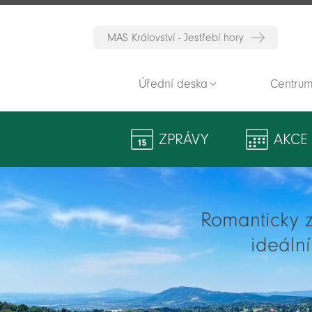
MAS Království - Jestřebí hory
Úřední deska
Centrum
ZPRÁVY
AKCE
Romanticky zv
ideáln