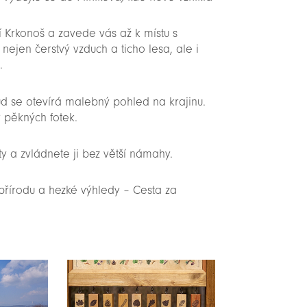
 Krkonoš a zavede vás až k místu s
ejen čerstvý vzduch a ticho lesa, ale i
.
 se otevírá malebný pohled na krajinu.
r pěkných fotek.
ty a zvládnete ji bez větší námahy.
přírodu a hezké výhledy – Cesta za