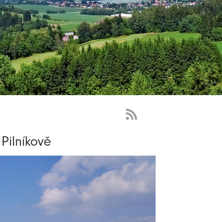
RSS
Feed
 Pilníkově
-
novinky