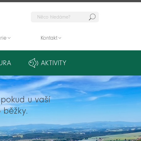
Hedat
rie
Kontakt
URA
AKTIVITY
ě pokud u vaší
 běžky.