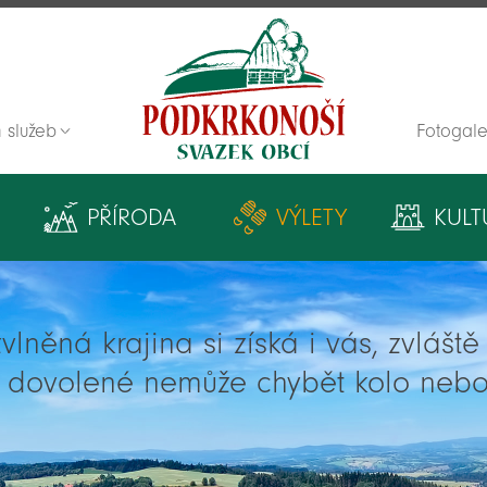
 služeb
Fotogale
Zpět na titulní stranu
PŘÍRODA
VÝLETY
KULT
lněná krajina si získá i vás, zvlášt
í dovolené nemůže chybět kolo nebo