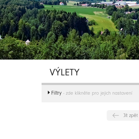
VÝLETY
Filtry
- zde klikněte pro jejich nastavení
Jít zpět