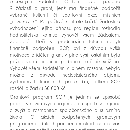
úspěšných žadatelů. Celkem bylo podáno
9 žádostí o grant, jenž má finančně podpořit
vybrané kulturní či sportovní akce místních
„neziskovek“. Po pečlivé kontrole každé žádosti a
vyhodnocení jejího přínosu pro region rozhodla
hodnotitelská komise vyhovět všem žádostem.
Žadatelé, kteří v předchozích letech nebyli
finančně podpořeni SOP, byl z důvodu vyšší
motivace přidělen grant v plné výši, ostatním byla
požadovaná finanční podpora úměrně snížena.
Vyhovět všem žadatelům v plném rozsahu nebylo
možné z důvodu nedostatečného objemu
vyčleněných finančních prostředků; celkem SOP
rozdělilo částku 50 000 Kč.
Grantový program SOP je jedním ze způsobů
podpory neziskových organizací a spolků v regionu
a zvyšuje rozmanitost společenského a kulturního
života. O akcích podpořených grantovým
programem i dalších počinech místních spolků Vás