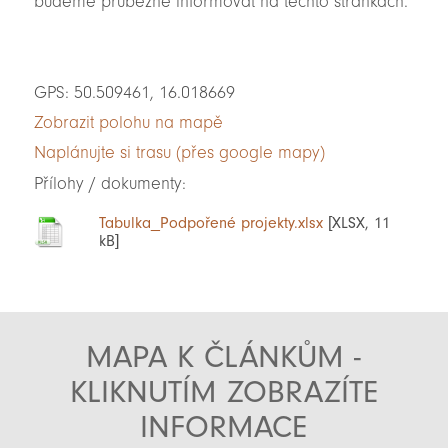
budeme průběžně informovat na těchto stránkách.
GPS: 50.509461, 16.018669
Zobrazit polohu na mapě
Naplánujte si trasu (přes google mapy)
Přílohy / dokumenty:
Tabulka_Podpořené projekty.xlsx
[XLSX, 11
kB]
MAPA K ČLÁNKŮM -
KLIKNUTÍM ZOBRAZÍTE
INFORMACE