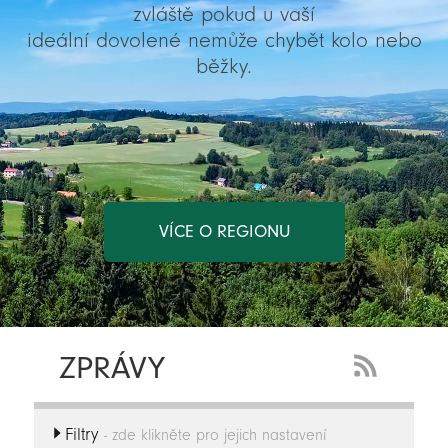
zvláště pokud u vaší
ideální dovolené nemůže chybět kolo nebo
běžky.
VÍCE O REGIONU
ZPRÁVY
RSS
Feed
Filtry
-
- zde klikněte pro jejich nastavení