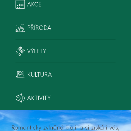
AKCE
PŘÍRODA
VÝLETY
KULTURA
AKTIVITY
Romanticky zvlněná krajina si získá i vás,