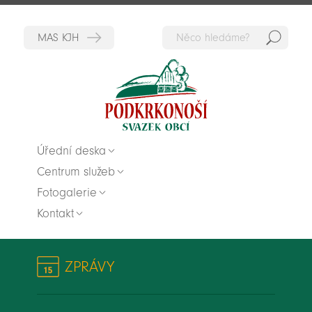
Hedat
Zpět na titulní stranu
Úřední deska
Centrum služeb
Fotogalerie
Kontakt
ZPRÁVY