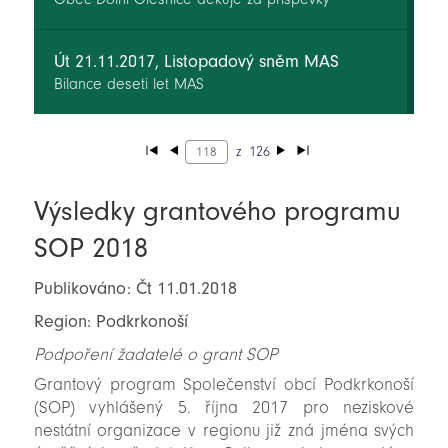
Út 21.11.2017, Listopadový sněm MAS
Bilance deseti let MAS
z
126
Výsledky grantového programu
SOP 2018
Publikováno: Čt 11.01.2018
Region: Podkrkonoší
Podpoření žadatelé o grant SOP
Grantový program Společenství obcí Podkrkonoší
(SOP) vyhlášený 5. října 2017 pro neziskové
nestátní organizace v regionu již zná jména svých