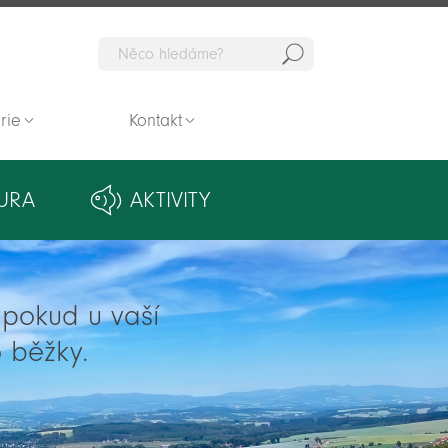
Hedat
rie
Kontakt
URA
AKTIVITY
ě pokud u vaší
 běžky.