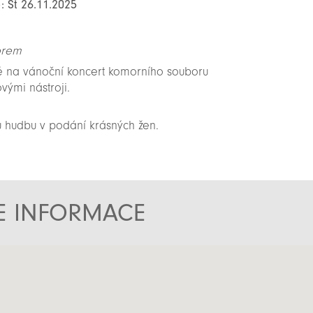
: St 26.11.2025
orem
é na vánoční koncert komorního souboru
vými nástroji.
ou hudbu v podání krásných žen.
TE INFORMACE