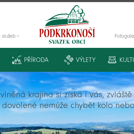
 služeb
Fotogale
Zpět na titulní stranu
PŘÍRODA
VÝLETY
KULT
lněná krajina si získá i vás, zvlášt
í dovolené nemůže chybět kolo nebo