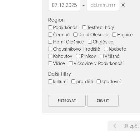
–
Smazat
datumy
Region
Podkrkonoší
Jestřebí hory
Čermná
Dolní Olešnice
Hajnice
Horní Olešnice
Chotěvice
Choustníkovo Hradiště
Kocbeře
Kohoutov
Pilníkov
Vítězná
Vlčice
Vlčkovice v Podkrkonoší
Další filtry
kulturní
pro děti
sportovní
Jít zpět