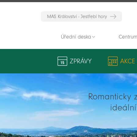
MAS Království - Jestřebí hory
Úřední deska
Centrum
ZPRÁVY
AKCE
Romanticky zv
ideáln