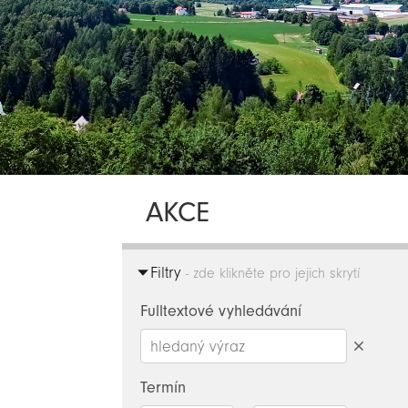
AKCE
Filtry
- zde klikněte pro jejich skrytí
Fulltextové vyhledávání
Smazat
hledaný
Termín
výraz