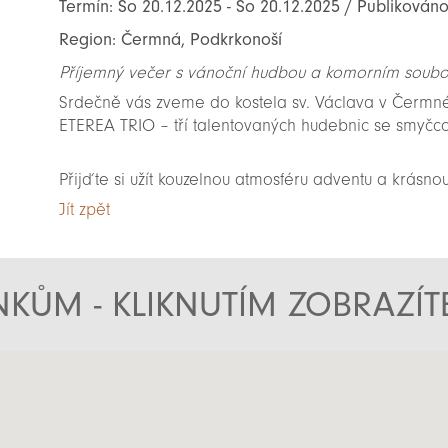
Termín: So 20.12.2025 - So 20.12.2025 / Publikováno
Region: Čermná, Podkrkonoší
Příjemný večer s vánoční hudbou a komorním soub
Srdečně vás zveme do kostela sv. Václava v Čermn
ETEREA TRIO – tří talentovaných hudebnic se smyčco
Přijďte si užít kouzelnou atmosféru adventu a krásn
Jít zpět
KŮM - KLIKNUTÍM ZOBRAZÍ