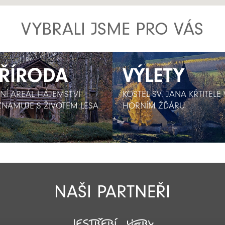
VYBRALI JSME PRO VÁS
ŘÍRODA
ŘÍRODA
VÝLETY
VÝLETY
SNÍ AREÁL HÁJEMSTVÍ
SNÍ AREÁL HÁJEMSTVÍ
KOSTEL SV. JANA KŘTITELE 
KOSTEL SV. JANA KŘTITELE 
ZNAMUJE S ŽIVOTEM LESA
ZNAMUJE S ŽIVOTEM LESA
HORNÍM ŽĎÁRU
HORNÍM ŽĎÁRU
NAŠI PARTNEŘI