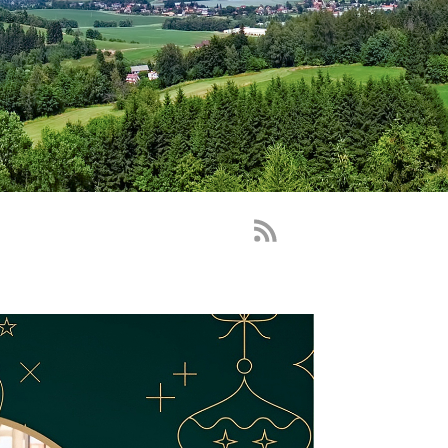
RSS
Feed
-
novinky