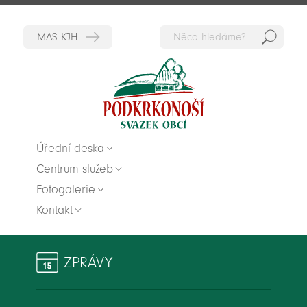
Hedat
Zpět na titulní stranu
Úřední deska
Centrum služeb
Fotogalerie
Kontakt
ZPRÁVY