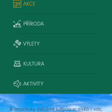
AKCE
PŘÍRODA
VÝLETY
KULTURA
AKTIVITY
Romanticky zvlněná krajina si získá i vás,