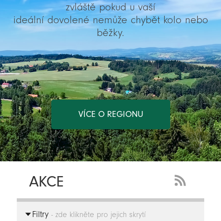
zvláště pokud u vaší
ideální dovolené nemůže chybět kolo nebo
běžky.
VÍCE O REGIONU
AKCE
RSS
Feed
Filtry
-
- zde klikněte pro jejich skrytí