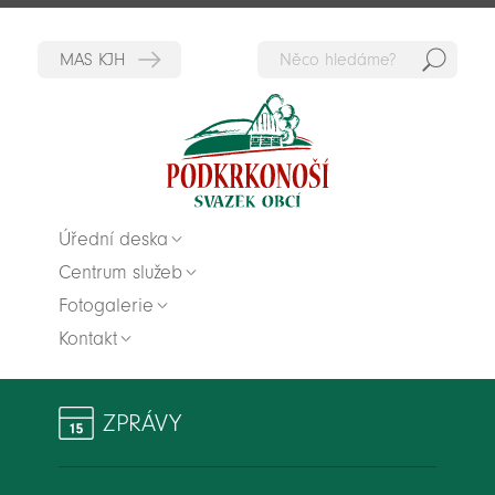
Hedat
Zpět na titulní stranu
Úřední deska
Centrum služeb
Fotogalerie
Kontakt
ZPRÁVY