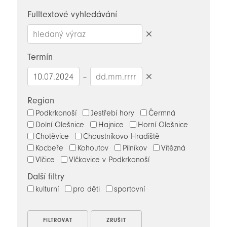
novinky
Fulltextové vyhledávání
Smazat
hledaný
Termín
výraz
–
Smazat
datumy
Region
Podkrkonoší
Jestřebí hory
Čermná
Dolní Olešnice
Hajnice
Horní Olešnice
Chotěvice
Choustníkovo Hradiště
Kocbeře
Kohoutov
Pilníkov
Vítězná
Vlčice
Vlčkovice v Podkrkonoší
Další filtry
kulturní
pro děti
sportovní