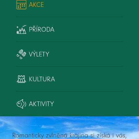
AKCE
PŘÍRODA
VÝLETY
KULTURA
AKTIVITY
Romanticky zvlněná krajina si získá i vás,