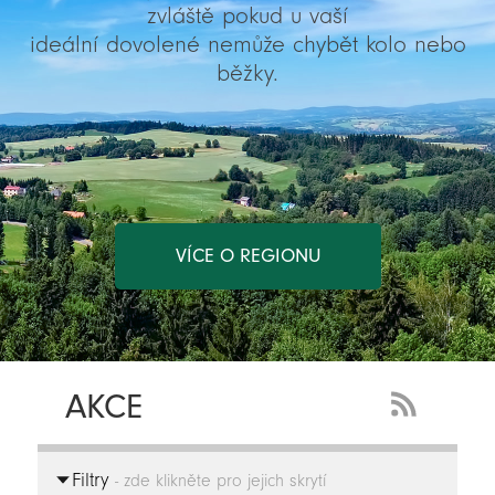
zvláště pokud u vaší
ideální dovolené nemůže chybět kolo nebo
běžky.
VÍCE O REGIONU
AKCE
RSS
Feed
Filtry
-
- zde klikněte pro jejich skrytí