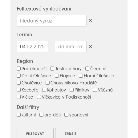
novinky
Fulltextové vyhledávání
Smazat
hledaný
Termín
výraz
–
Smazat
datumy
Region
Podkrkonoší
Jestřebí hory
Čermná
Dolní Olešnice
Hajnice
Horní Olešnice
Chotěvice
Choustníkovo Hradiště
Kocbeře
Kohoutov
Pilníkov
Vítězná
Vlčice
Vlčkovice v Podkrkonoší
Další filtry
kulturní
pro děti
sportovní