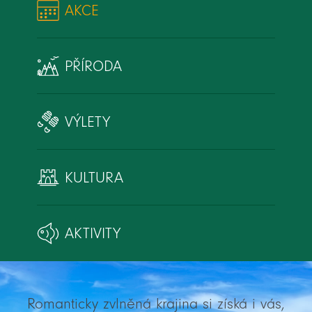
AKCE
PŘÍRODA
VÝLETY
KULTURA
AKTIVITY
Romanticky zvlněná krajina si získá i vás,