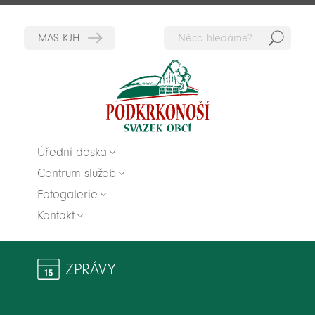
Hedat
Zpět na titulní stranu
Úřední deska
Centrum služeb
Fotogalerie
Kontakt
ZPRÁVY