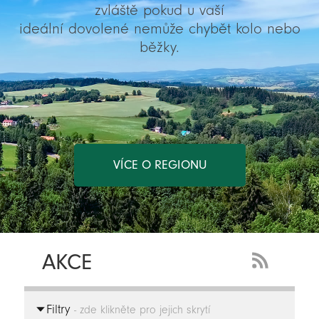
zvláště pokud u vaší
ideální dovolené nemůže chybět kolo nebo
běžky.
VÍCE O REGIONU
AKCE
RSS
Feed
Filtry
-
- zde klikněte pro jejich skrytí