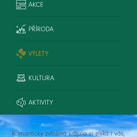
AKCE
PŘÍRODA
VÝLETY
KULTURA
AKTIVITY
Romanticky zvlněná krajina si získá i vás,