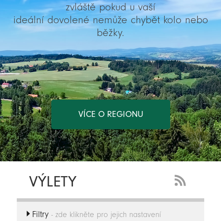
zvláště pokud u vaší
ideální dovolené nemůže chybět kolo nebo
běžky.
VÍCE O REGIONU
VÝLETY
RSS
Feed
Filtry
-
- zde klikněte pro jejich nastavení