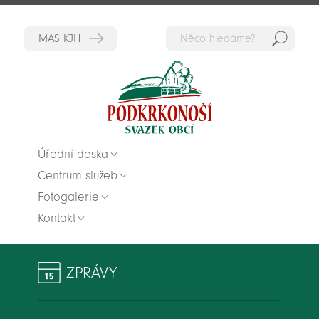
Hedat
Zpět na titulní stranu
Úřední deska
Centrum služeb
Fotogalerie
Kontakt
ZPRÁVY