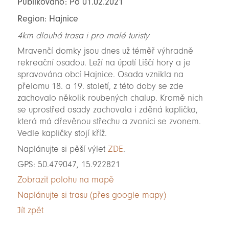
Publikováno: Po 01.02.2021
Region: Hajnice
4km dlouhá trasa i pro malé turisty
Mravenčí domky jsou dnes už téměř výhradně
rekreační osadou. Leží na úpatí Liščí hory a je
spravována obcí Hajnice. Osada vznikla na
přelomu 18. a 19. století, z této doby se zde
zachovalo několik roubených chalup. Kromě nich
se uprostřed osady zachovala i zděná kaplička,
která má dřevěnou střechu a zvonici se zvonem.
Vedle kapličky stojí kříž.
Naplánujte si pěší výlet
ZDE
.
GPS: 50.479047, 15.922821
Zobrazit polohu na mapě
Naplánujte si trasu (přes google mapy)
Jít zpět