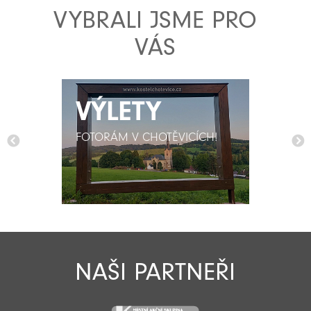
VYBRALI JSME PRO
VÁS
VÝLETY
VÝLETY
FOTORÁM V CHOTĚVICÍCH!
FOTORÁM V CHOTĚVICÍCH!
NAŠI PARTNEŘI