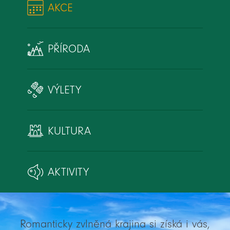
AKCE
PŘÍRODA
VÝLETY
KULTURA
AKTIVITY
Romanticky zvlněná krajina si získá i vás,