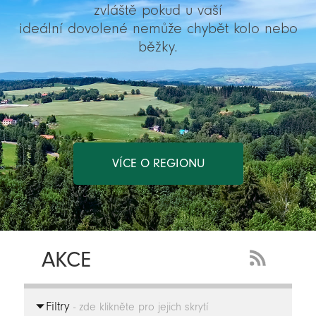
zvláště pokud u vaší
ideální dovolené nemůže chybět kolo nebo
běžky.
VÍCE O REGIONU
AKCE
RSS
Feed
Filtry
-
- zde klikněte pro jejich skrytí