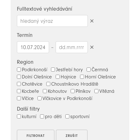
novinky
Fulltextové vyhledávání
Smazat
hledaný
Termín
výraz
–
Smazat
datumy
Region
Podkrkonoší
Jestřebí hory
Čermná
Dolní Olešnice
Hajnice
Horní Olešnice
Chotěvice
Choustníkovo Hradiště
Kocbeře
Kohoutov
Pilníkov
Vítězná
Vlčice
Vlčkovice v Podkrkonoší
Další filtry
kulturní
pro děti
sportovní