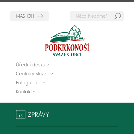
Hedat
Zpět na titulní stranu
Úřední deska
Centrum služeb
Fotogalerie
Kontakt
ZPRÁVY