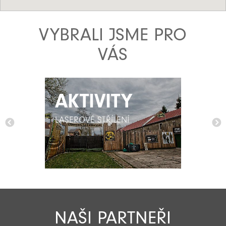
VYBRALI JSME PRO
VÁS
AKTIVITY
AKTIVITY
LASEROVÉ STŘÍLENÍ
LASEROVÉ STŘÍLENÍ
NAŠI PARTNEŘI