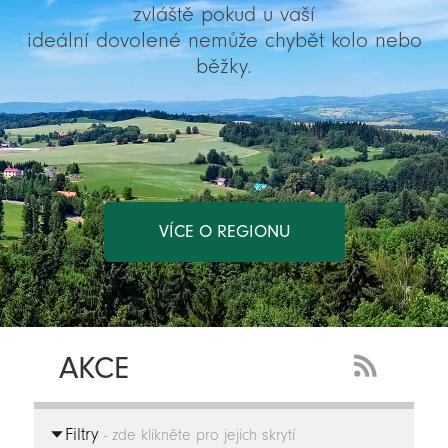
zvláště pokud u vaší
ideální dovolené nemůže chybět kolo nebo
běžky.
VÍCE O REGIONU
AKCE
RSS
Feed
Filtry
-
- zde klikněte pro jejich skrytí