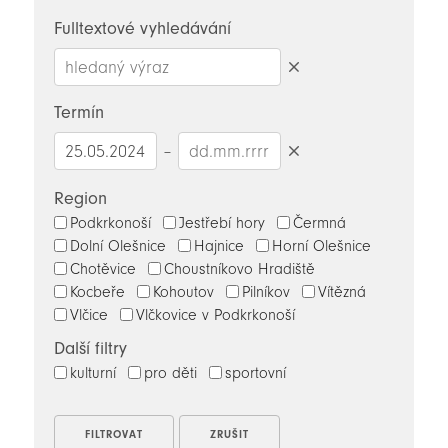
novinky
Fulltextové vyhledávání
Smazat
hledaný
Termín
výraz
–
Smazat
datumy
Region
Podkrkonoší
Jestřebí hory
Čermná
Dolní Olešnice
Hajnice
Horní Olešnice
Chotěvice
Choustníkovo Hradiště
Kocbeře
Kohoutov
Pilníkov
Vítězná
Vlčice
Vlčkovice v Podkrkonoší
Další filtry
kulturní
pro děti
sportovní