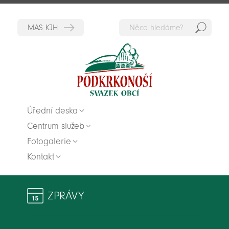
Hedat
Zpět na titulní stranu
Úřední deska
Centrum služeb
Fotogalerie
Kontakt
ZPRÁVY