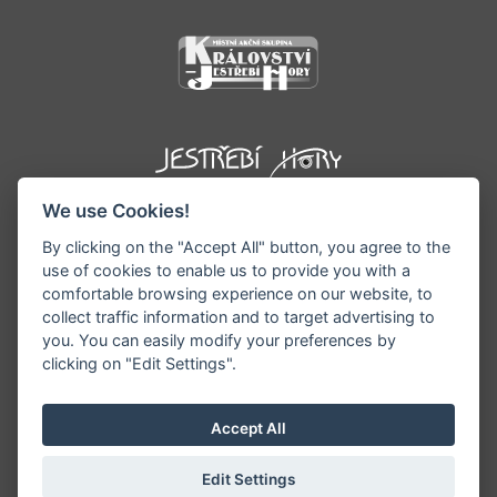
We use Cookies!
By clicking on the "Accept All" button, you agree to the
use of cookies to enable us to provide you with a
comfortable browsing experience on our website, to
collect traffic information and to target advertising to
you. You can easily modify your preferences by
©1996 - 2026 Všechna práva vyhrazena serveru
clicking on "Edit Settings".
www.podkrkonosi.info | Vyrobil:
iQsoft.cz
Redakce neodpovídá za pravdivost a objektivitu
Accept All
zveřejňovaných informací a vyhrazuje si právo
informace editovat či odmítnout uveřejnění.
Edit Settings
Sekce pro starosty/ředitele
|
Nastavení cookies