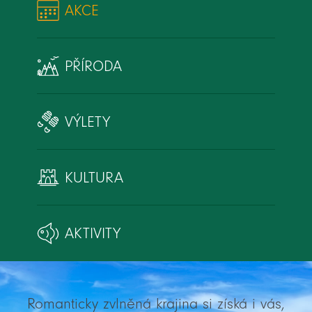
AKCE
PŘÍRODA
VÝLETY
KULTURA
AKTIVITY
Romanticky zvlněná krajina si získá i vás,