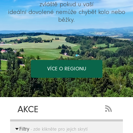
zvláště pokud u vaší
ideální dovolené nemůže chybět kolo nebo
běžky.
VÍCE O REGIONU
AKCE
RSS
Feed
Filtry
-
- zde klikněte pro jejich skrytí