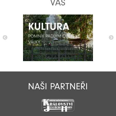
VÁS
KULTURA
KULTURA
POMNÍK PADLÝM OBĚTEM
POMNÍK PADLÝM OBĚTEM
VÁLKY
VÁLKY
NAŠI PARTNEŘI