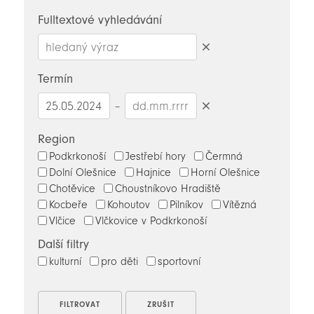
novinky
Fulltextové vyhledávání
Smazat
hledaný
Termín
výraz
–
Smazat
datumy
Region
Podkrkonoší
Jestřebí hory
Čermná
Dolní Olešnice
Hajnice
Horní Olešnice
Chotěvice
Choustníkovo Hradiště
Kocbeře
Kohoutov
Pilníkov
Vítězná
Vlčice
Vlčkovice v Podkrkonoší
Další filtry
kulturní
pro děti
sportovní