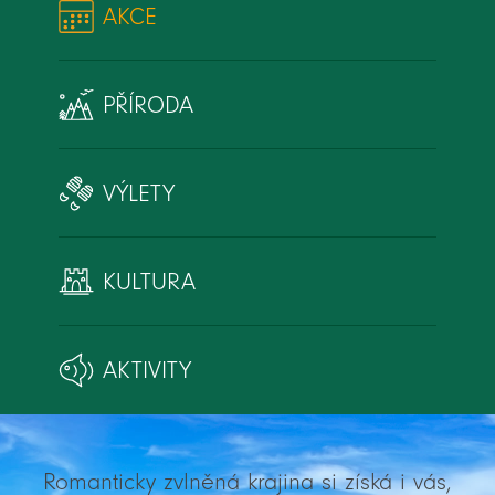
AKCE
PŘÍRODA
VÝLETY
KULTURA
AKTIVITY
Romanticky zvlněná krajina si získá i vás,