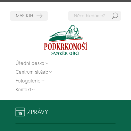
Hedat
Zpět na titulní stranu
Úřední deska
Centrum služeb
Fotogalerie
Kontakt
ZPRÁVY