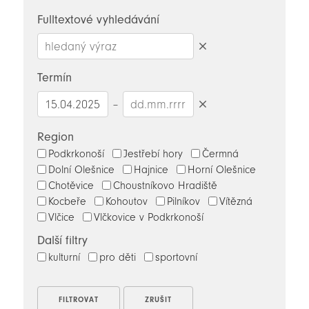
novinky
Fulltextové vyhledávání
Smazat
hledaný
Termín
výraz
–
Smazat
datumy
Region
Podkrkonoší
Jestřebí hory
Čermná
Dolní Olešnice
Hajnice
Horní Olešnice
Chotěvice
Choustníkovo Hradiště
Kocbeře
Kohoutov
Pilníkov
Vítězná
Vlčice
Vlčkovice v Podkrkonoší
Další filtry
kulturní
pro děti
sportovní