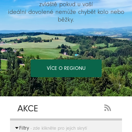
zvláště pokud u vaší
ideální dovolené nemůže chybět kolo nebo
běžky.
VÍCE O REGIONU
AKCE
RSS
Feed
Filtry
-
- zde klikněte pro jejich skrytí