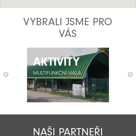
VYBRALI JSME PRO
VÁS
AKTIVITY
AKTIVITY
MULTIFUNKČNÍ HALA
MULTIFUNKČNÍ HALA
NAŠI PARTNEŘI