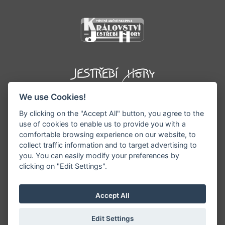
We use Cookies!
By clicking on the "Accept All" button, you agree to the
use of cookies to enable us to provide you with a
comfortable browsing experience on our website, to
collect traffic information and to target advertising to
you. You can easily modify your preferences by
©1996 - 2026 Všechna práva vyhrazena serveru
clicking on "Edit Settings".
www.podkrkonosi.info | Vyrobil:
iQsoft.cz
Redakce neodpovídá za pravdivost a objektivitu
Accept All
zveřejňovaných informací a vyhrazuje si právo
informace editovat či odmítnout uveřejnění.
Edit Settings
Sekce pro starosty/ředitele
|
Nastavení cookies