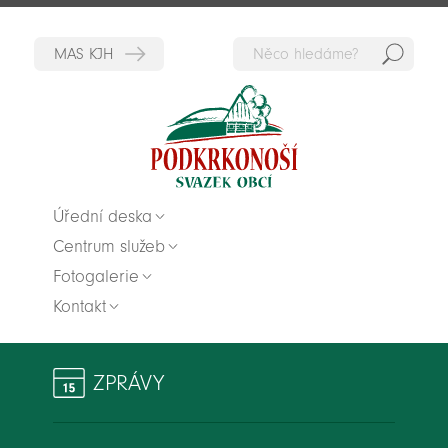
Hedat
Zpět na titulní stranu
Úřední deska
Centrum služeb
Fotogalerie
Kontakt
ZPRÁVY