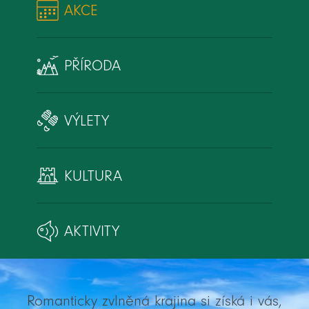
AKCE
PŘÍRODA
VÝLETY
KULTURA
AKTIVITY
Romanticky zvlněná krajina si získá i vás,