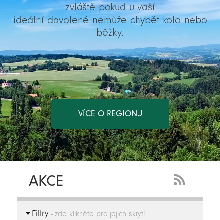
zvláště pokud u vaší
ideální dovolené nemůže chybět kolo nebo
běžky.
VÍCE O REGIONU
AKCE
RSS
Feed
Filtry
-
- zde klikněte pro jejich skrytí