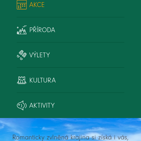
AKCE
PŘÍRODA
VÝLETY
KULTURA
AKTIVITY
Romanticky zvlněná krajina si získá i vás,