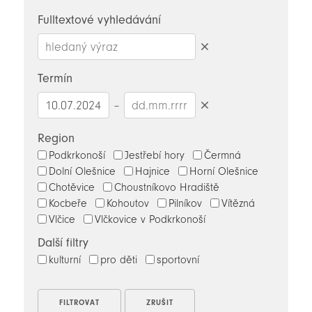
novinky
Fulltextové vyhledávání
Smazat
hledaný
Termín
výraz
–
Smazat
datumy
Region
Podkrkonoší
Jestřebí hory
Čermná
Dolní Olešnice
Hajnice
Horní Olešnice
Chotěvice
Choustníkovo Hradiště
Kocbeře
Kohoutov
Pilníkov
Vítězná
Vlčice
Vlčkovice v Podkrkonoší
Další filtry
kulturní
pro děti
sportovní