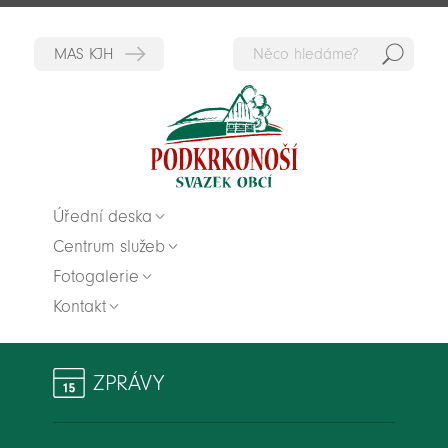
Hedat
Zpět na titulní stranu
Úřední deska
Centrum služeb
Fotogalerie
Kontakt
ZPRÁVY