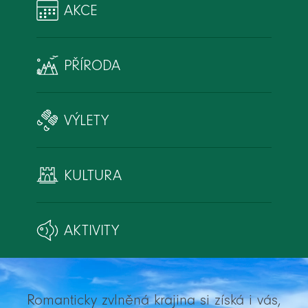
AKCE
PŘÍRODA
VÝLETY
KULTURA
AKTIVITY
Romanticky zvlněná krajina si získá i vás,