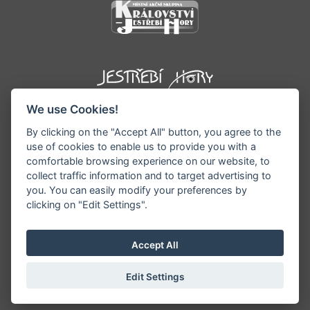
We use Cookies!
By clicking on the "Accept All" button, you agree to the
use of cookies to enable us to provide you with a
comfortable browsing experience on our website, to
collect traffic information and to target advertising to
you. You can easily modify your preferences by
©1996 - 2026 Všechna práva vyhrazena serveru
clicking on "Edit Settings".
www.podkrkonosi.info | Vyrobil:
iQsoft.cz
Redakce neodpovídá za pravdivost a objektivitu
Accept All
zveřejňovaných informací a vyhrazuje si právo
informace editovat či odmítnout uveřejnění.
Edit Settings
Sekce pro starosty/ředitele
|
Nastavení cookies