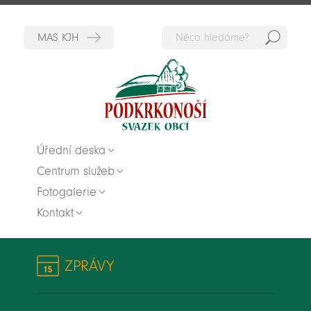
Hedat
Zpět na titulní stranu
Úřední deska
Centrum služeb
Fotogalerie
Kontakt
ZPRÁVY