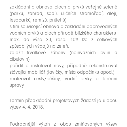
zakládání a obnova ploch a prvků veřejné zeleně
(parků, zahrad, sadů, uličních stromořadí, alejí,
lesoparků, remízů, průlehů)
s tím související obnova a zakládání doprovodných
vodních prvků a ploch přírodě blízkého charakteru
max. do výše 20, resp. 10% lze z celkových
způsobilých výdajů na zeleň:
založit trvalkové záhony (neinvazních bylin a
cibulovin)
pořídit a instalovat nový, případně rekonstruovat
stávající mobiliář (lavičky, místa odpočinku apod.)
realizovat cesty/pěšiny, vodní prvky a terénní
úpravy
Termín předkládání projektových žádostí je u obou
výzev 4. 4. 2018.
Podrobnější výtah z obou zmiňovaných výzev