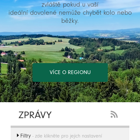
zvláště pokud u vaší
ideální dovolené nemůže chybět kolo nebo
běžky.
VÍCE O REGIONU
ZPRÁVY
RSS
Feed
Filtry
-
- zde klikněte pro jejich nastavení