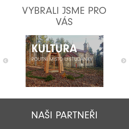
VYBRALI JSME PRO
VÁS
KULTURA
KULTURA
POUTNÍ MÍSTO U STUDÁNKY
POUTNÍ MÍSTO U STUDÁNKY
NAŠI PARTNEŘI