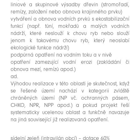
liniové a skupinové výsadby dřevin (stromořadí,
remízy, založení nebo obnova krajinného prvku)
vytváření a obnova vodních prvků s ekostabilizační
funkcí (např. tůní, mokřadů a malých vodních
nádrží, které neslouží k chovu ryb nebo slouží
jenom k takovému chovu ryb, který neoslabí
ekologické funkce nádrží)
podpůrná opatření na vodním toku a v nivě
opatření zamezující vodní erozi (zakládání či
obnova mezí, remízů apod.)
ad.
Výhodou realizace v této oblasti je skutečnost, když
se řešené území nachází v kategorii zvláště
chráněných území (NP vč. ochranných pásem,
CHKO, NPR, NPP apod.) a pokud projekt řeší
systematicky ucelenou oblast a funkčně navazuje
na jiná související již realizovaná opatření.
sídelní zeleň (intravilán obcí) – dotace 60%