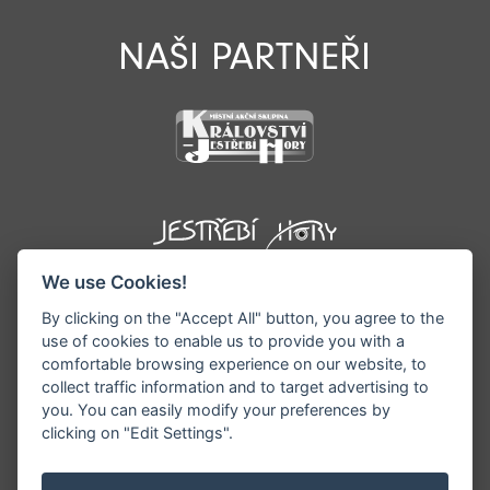
NAŠI PARTNEŘI
We use Cookies!
By clicking on the "Accept All" button, you agree to the
use of cookies to enable us to provide you with a
comfortable browsing experience on our website, to
collect traffic information and to target advertising to
you. You can easily modify your preferences by
©1996 - 2026 Všechna práva vyhrazena serveru
clicking on "Edit Settings".
www.podkrkonosi.info | Vyrobil:
iQsoft.cz
Redakce neodpovídá za pravdivost a objektivitu