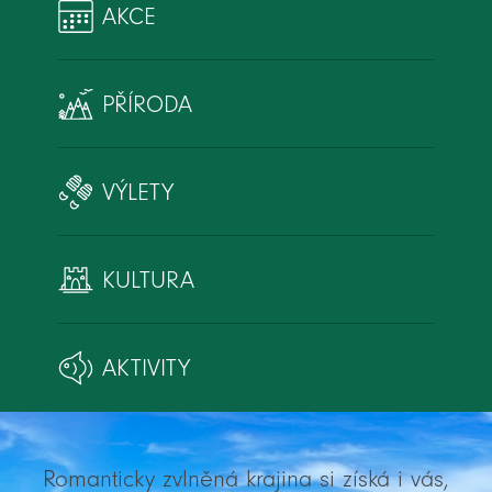
AKCE
PŘÍRODA
VÝLETY
KULTURA
AKTIVITY
Romanticky zvlněná krajina si získá i vás,