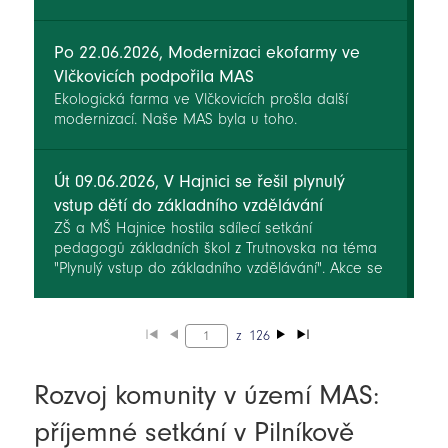
Po 22.06.2026, Modernizaci ekofarmy ve
Vlčkovicích podpořila MAS
Ekologická farma ve Vlčkovicích prošla další
modernizací. Naše MAS byla u toho.
Út 09.06.2026, V Hajnici se řešil plynulý
vstup dětí do základního vzdělávání
ZŠ a MŠ Hajnice hostila sdílecí setkání
pedagogů základních škol z Trutnovska na téma
"Plynulý vstup do základního vzdělávání". Akce se
konala v rámci projektu MAP Trutnovsko V.
Nositelem projektu je MAS Království - Jestřebí
hory.
z
126
Rozvoj komunity v území MAS:
příjemné setkání v Pilníkově