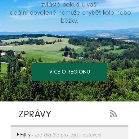
zvláště pokud u vaší
ideální dovolené nemůže chybět kolo nebo
běžky.
VÍCE O REGIONU
ZPRÁVY
RSS
Feed
Filtry
-
- zde klikněte pro jejich nastavení