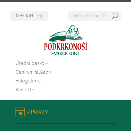
Hedat
Zpět na titulní stranu
Úřední deska
Centrum služeb
Fotogalerie
Kontakt
ZPRÁVY