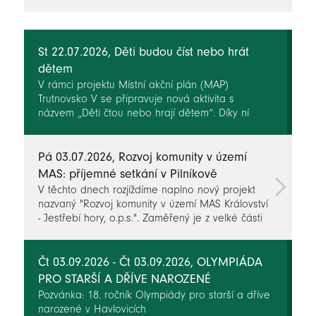
novinky
St 22.07.2026, Děti budou číst nebo hrát
dětem
V rámci projektu Místní akční plán (MAP)
Trutnovsko V se připravuje nová aktivita s
názvem „Děti čtou nebo hrají dětem“. Díky ní
dojde k propojení žáků základních škol s dětmi z
mateřských škol Trutnovska. Cílem aktivity je
podpořit radost ze čtení, rozvíjet komunikační
Pá 03.07.2026, Rozvoj komunity v území
dovednosti, představivost i spolupráci mezi dětmi
MAS: příjemné setkání v Pilníkově
různého věku.
V těchto dnech rozjíždíme naplno nový projekt
nazvaný "Rozvoj komunity v území MAS Království
- Jestřebí hory, o.p.s.". Zaměřený je z velké části
na seniory, ale také na děti a mládež nebo na
mezigenerační aktivity.
Čt 03.09.2026 - Čt 03.09.2026, OLYMPIÁDA
PRO STARŠÍ A DŘÍVE NAROZENÉ
Pozvánka: 18. ročník Olympiády pro starší a dříve
narozené v Havlovicích