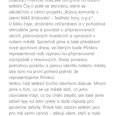
zasedací místnosti hasičské zbrojnice na dalším
setkání Čaj o páté se starostou, které se
uskutečnilo v rámci projektu „Rozvoj komunity v
území MAS Království – Jestřebí hory, o.p.s.“.
U šálku čaje, drobného občerstvení a v pohodové
atmosféře jsme si povídali o připravovaných
akcích, plánovaných investicích a opravách v
našem městě. Společně jsme si také představili
nové sportovní dresy, ve kterých bude Pilníkov
reprezentovat naši výpravu na připravované
olympiádě v Havlovicích. Dresy ponesou
jednotnou podobu a jasnou identitu našeho města,
aby bylo na první pohled patrné, že
reprezentujeme Pilníkov.
Velkou část setkání tvořila otevřená diskuze. Mluvili
jsme o tom, co se ve městě daří, co jeho
obyvatele trápí, co by chtěli zlepšit, ale také jsme
sdíleli tipy na letní výlety a další nápady pro
společné aktivity. Právě tato osobní setkání jsou
pro mě velmi cenná – děkuji všem, kteří si našli