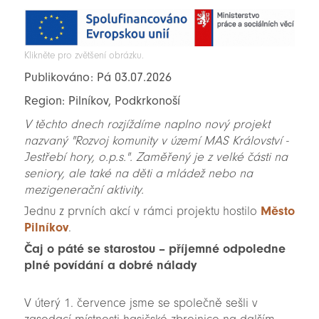
Klikněte pro zvětšení obrázku.
Publikováno: Pá 03.07.2026
Region: Pilníkov, Podkrkonoší
V těchto dnech rozjíždíme naplno nový projekt
nazvaný "Rozvoj komunity v území MAS Království -
Jestřebí hory, o.p.s.". Zaměřený je z velké části na
seniory, ale také na děti a mládež nebo na
mezigenerační aktivity.
Jednu z prvních akcí v rámci projektu hostilo
Město
Pilníkov
.
Čaj o páté se starostou – příjemné odpoledne
plné povídání a dobré nálady
V úterý 1. července jsme se společně sešli v