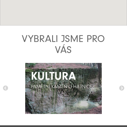
VYBRALI JSME PRO
VÁS
KULTURA
KULTURA
PAMĚTNÍ KÁMEN U HAJNICE
PAMĚTNÍ KÁMEN U HAJNICE