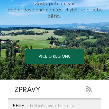
zvláště pokud u vaší
ideální dovolené nemůže chybět kolo nebo
běžky.
VÍCE O REGIONU
ZPRÁVY
RSS
Feed
Filtry
-
- zde klikněte pro jejich nastavení