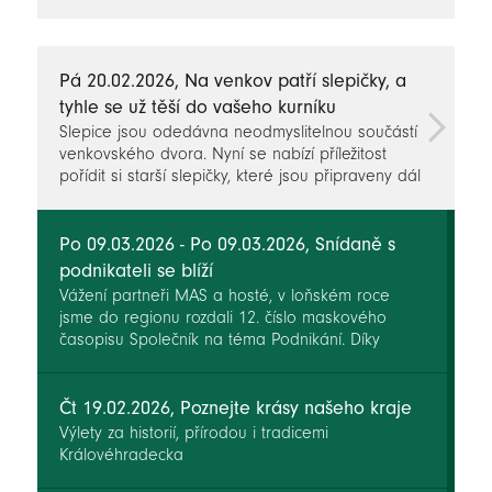
novinky
Pá 20.02.2026, Na venkov patří slepičky, a
tyhle se už těší do vašeho kurníku
Slepice jsou odedávna neodmyslitelnou součástí
venkovského dvora. Nyní se nabízí příležitost
pořídit si starší slepičky, které jsou připraveny dál
sloužit a najít nový domov v klidném zázemí
zahrad a dvorků.
Po 09.03.2026 - Po 09.03.2026, Snídaně s
podnikateli se blíží
Vážení partneři MAS a hosté, v loňském roce
jsme do regionu rozdali 12. číslo maskového
časopisu Společník na téma Podnikání. Díky
odpovědím na naše otázky jsme se dozvěděli, že
i podnikatelé mají zájem se potkávat a společně
sdílet zkušenosti.
Čt 19.02.2026, Poznejte krásy našeho kraje
Výlety za historií, přírodou i tradicemi
Královéhradecka