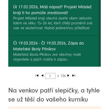
Út 17.02.2026, Máš nápad? Projekt Mládež
kraji ti ho pomůže zrealizovat!
Projekt Mládež kraji otevírá dveře všem aktivním
lidem ve věku 15–26 let, kteří chtějí proměnit své
vize ve skutečnost. Nabízí jedinečnou příležitost
vyzkoušet si organizaci vlastní akce pro veřejnost
a získat přitom cenné zkušenosti z praxe.
Čt 19.03.2026 - Čt 19.03.2026, Zápis do
Mateřské školy Pilníkov
Mateřská škola Pilníkov zve všechny malé
objevitele a jejich rodiče k zápisu.
z
126
Na venkov patří slepičky, a tyhle
se už těší do vašeho kurníku