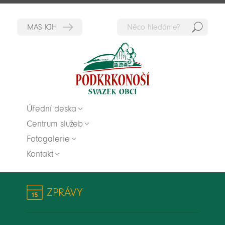
Hedat
Zpět na titulní stranu
Úřední deska
Centrum služeb
Fotogalerie
Kontakt
ZPRÁVY