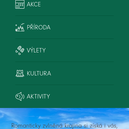
AKCE
PŘÍRODA
VÝLETY
KULTURA
AKTIVITY
Romanticky zvlněná krajina si získá i vás,