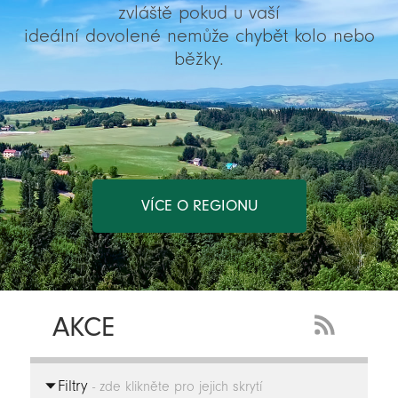
zvláště pokud u vaší
ideální dovolené nemůže chybět kolo nebo
běžky.
VÍCE O REGIONU
AKCE
RSS
Feed
Filtry
-
- zde klikněte pro jejich skrytí