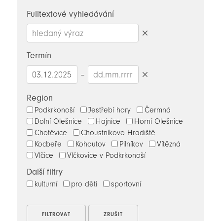
novinky
Fulltextové vyhledávání
Smazat
hledaný
Termín
výraz
–
Smazat
datumy
Region
Podkrkonoší
Jestřebí hory
Čermná
Dolní Olešnice
Hajnice
Horní Olešnice
Chotěvice
Choustníkovo Hradiště
Kocbeře
Kohoutov
Pilníkov
Vítězná
Vlčice
Vlčkovice v Podkrkonoší
Další filtry
kulturní
pro děti
sportovní