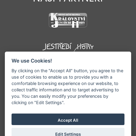
We use Cookies!
By clicking on the "Accept All" button, you agree to the
use of cookies to enable us to provide you with a
comfortable browsing experience on our website, to
collect traffic information and to target advertising to
you. You can easily modify your preferences by
©1996 - 2026 Všechna práva vyhrazena serveru
clicking on "Edit Settings".
www.podkrkonosi.info | Vyrobil:
iQsoft.cz
Redakce neodpovídá za pravdivost a objektivitu
Accept All
zveřejňovaných informací a vyhrazuje si právo
informace editovat či odmítnout uveřejnění.
Edit Settings