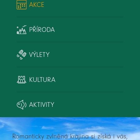
AKCE
PŘÍRODA
VÝLETY
KULTURA
AKTIVITY
Romanticky zvlněná krajina si získá i vás,