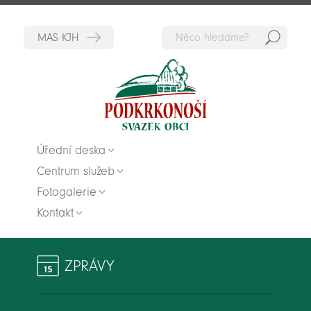
Hedat
Zpět na titulní stranu
Úřední deska
Centrum služeb
Fotogalerie
Kontakt
ZPRÁVY