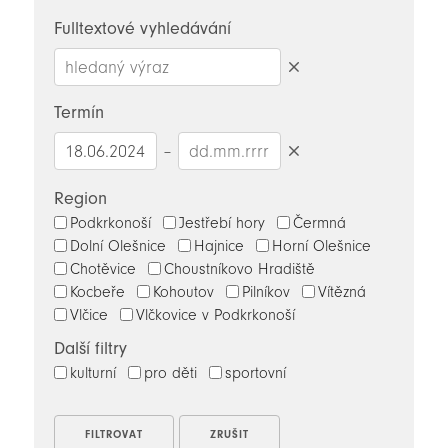
novinky
Fulltextové vyhledávání
Smazat
hledaný
Termín
výraz
–
Smazat
datumy
Region
Podkrkonoší
Jestřebí hory
Čermná
Dolní Olešnice
Hajnice
Horní Olešnice
Chotěvice
Choustníkovo Hradiště
Kocbeře
Kohoutov
Pilníkov
Vítězná
Vlčice
Vlčkovice v Podkrkonoší
Další filtry
kulturní
pro děti
sportovní