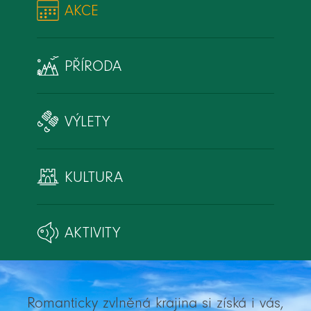
AKCE
PŘÍRODA
VÝLETY
KULTURA
AKTIVITY
Romanticky zvlněná krajina si získá i vás,