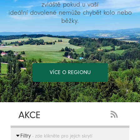
zvláště pokud u vaší
ideální dovolené nemůže chybět kolo nebo
běžky.
VÍCE O REGIONU
AKCE
RSS
Feed
Filtry
-
- zde klikněte pro jejich skrytí