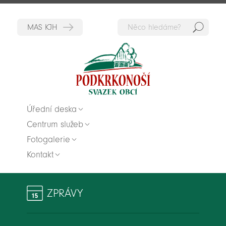
Hedat
Zpět na titulní stranu
Úřední deska
Centrum služeb
Fotogalerie
Kontakt
ZPRÁVY