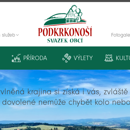
 služeb
Fotogale
Zpět na titulní stranu
PŘÍRODA
VÝLETY
KULT
lněná krajina si získá i vás, zvlášt
í dovolené nemůže chybět kolo nebo