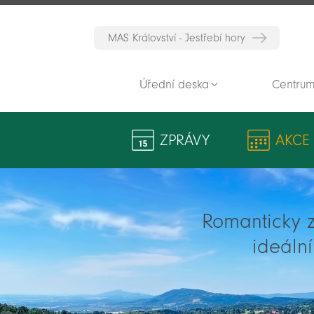
MAS Království - Jestřebí hory
Úřední deska
Centrum
ZPRÁVY
AKCE
Romanticky zv
ideáln