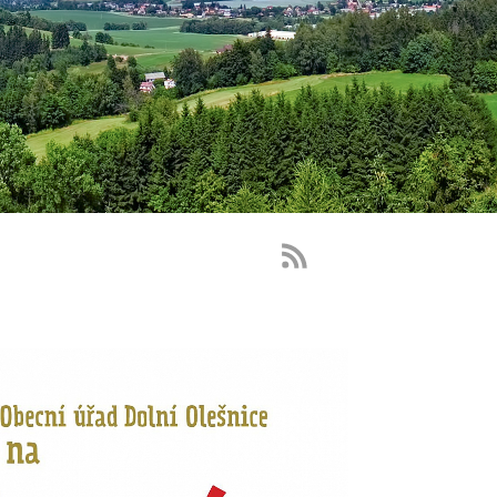
RSS
Feed
-
novinky