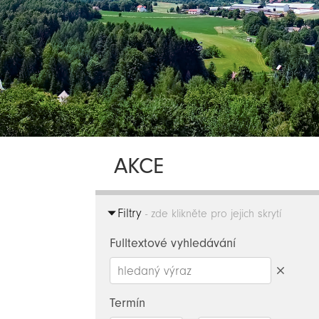
AKCE
Filtry
- zde klikněte pro jejich skrytí
Fulltextové vyhledávání
Smazat
hledaný
Termín
výraz