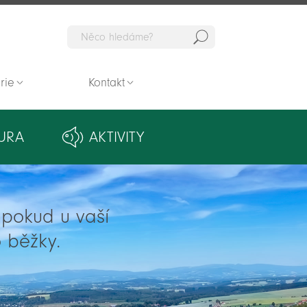
Hedat
rie
Kontakt
URA
AKTIVITY
ě pokud u vaší
 běžky.