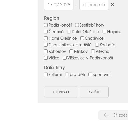
–
Smazat
datumy
Region
Podkrkonoší
Jestřebí hory
Čermná
Dolní Olešnice
Hajnice
Horní Olešnice
Chotěvice
Choustníkovo Hradiště
Kocbeře
Kohoutov
Pilníkov
Vítězná
Vlčice
Vlčkovice v Podkrkonoší
Další filtry
kulturní
pro děti
sportovní
Jít zpět