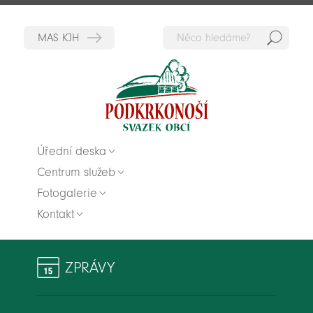
Hedat
Zpět na titulní stranu
Úřední deska
Centrum služeb
Fotogalerie
Kontakt
ZPRÁVY