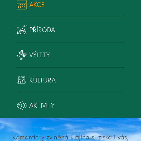
AKCE
PŘÍRODA
VÝLETY
KULTURA
AKTIVITY
Romanticky zvlněná krajina si získá i vás,