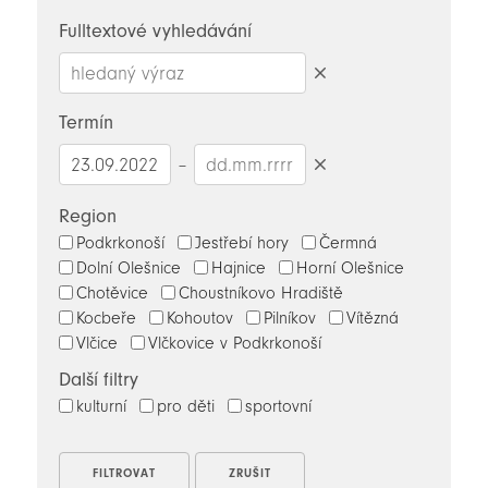
novinky
Fulltextové vyhledávání
Smazat
hledaný
Termín
výraz
–
Smazat
datumy
Region
Podkrkonoší
Jestřebí hory
Čermná
Dolní Olešnice
Hajnice
Horní Olešnice
Chotěvice
Choustníkovo Hradiště
Kocbeře
Kohoutov
Pilníkov
Vítězná
Vlčice
Vlčkovice v Podkrkonoší
Další filtry
kulturní
pro děti
sportovní