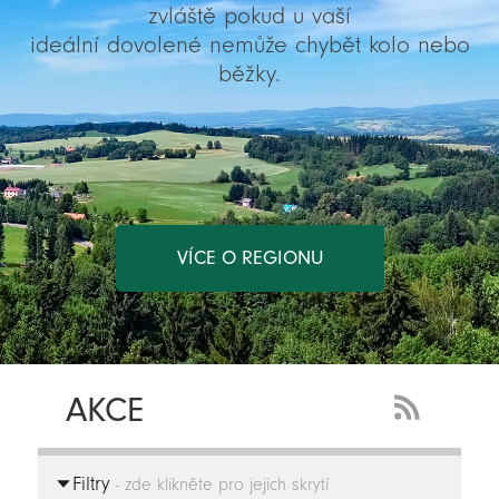
zvláště pokud u vaší
ideální dovolené nemůže chybět kolo nebo
běžky.
VÍCE O REGIONU
AKCE
RSS
Feed
Filtry
-
- zde klikněte pro jejich skrytí